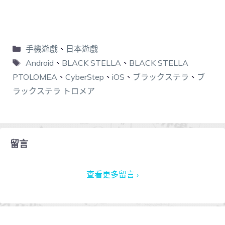
手機遊戲
、
日本遊戲
Android
、
BLACK STELLA
、
BLACK STELLA
PTOLOMEA
、
CyberStep
、
iOS
、
ブラックステラ
、
ブ
ラックステラ トロメア
留言
查看更多留言 ›