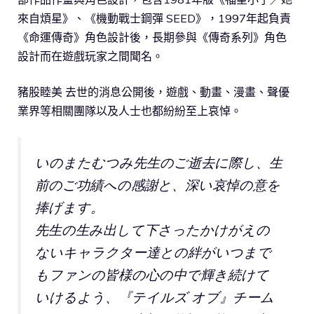
來自煩星》、《機動戰士鋼彈 SEED》，1997年起負責
《命運傳奇》角色設計後，長期參與《傳奇系列》角色
設計而在遊戲玩家之間聞名。
豬股睦美 去世的消息公開後，遊戲、動畫、漫畫、聲優
業界等相關團隊以及人士也都紛紛至上哀悼。
いのまたむつみ先生のご逝去に際し、生
前のご功績への感謝と、深い哀悼の意を
捧げます。
先生の生み出して下さったかけがえの
ないキャラクター達との絆がいつまで
もファンの皆様の心の中で輝き続けて
いけるよう、『テイルズ オブ』チーム