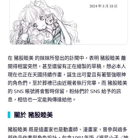
在 豬股睦美 的妹妹所發出的訃聞中，表明 豬股睦美 離
開得相當突然，甚至還留有正在繪製的草稿，想必本人
現在也正在天國持續作畫，誕生出可愛且有著堅強眼神
的角色們。至於葬禮已由近親者執行完畢，而 豬股睦美
的 SNS 帳號將會暫時保留，粉絲們於 SNS 給予的訊
息，相信也一定能夠傳達給他。
▍
關於 豬股睦美
豬股睦美 既是插畫家也是動畫師、漫畫家，曾參與過多
部作品作畫與角色設計，包含1981年版《福星小子／她