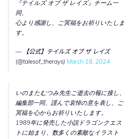
『テイルズ オブ ザ レイズ』チーム一
同、
心より感謝し、ご冥福をお祈りいたしま
す。
— 【公式】テイルズ オブ ザ レイズ
(@talesof_therays)
March 18, 2024
いのまたむつみ先生ご逝去の報に接し、
編集部一同、謹んで哀悼の意を表し、ご
冥福を心からお祈りいたします。
1989年に発売した小説ドラゴンクエス
トに始まり、数多くの素敵なイラスト