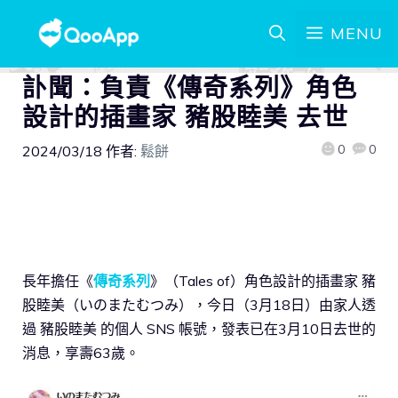
MENU
訃聞：負責《傳奇系列》角色
設計的插畫家 豬股睦美 去世
0
0
2024/03/18
作者:
鬆餅
長年擔任《
傳奇系列
》（Tales of）角色設計的插畫家 豬
股睦美（いのまたむつみ），今日（3月18日）由家人透
過 豬股睦美 的個人 SNS 帳號，發表已在3月10日去世的
消息，享壽63歲。