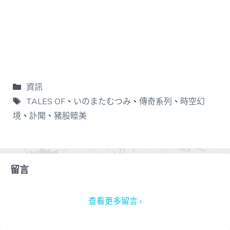
資訊
TALES OF
、
いのまたむつみ
、
傳奇系列
、
時空幻
境
、
訃聞
、
豬股睦美
留言
查看更多留言 ›