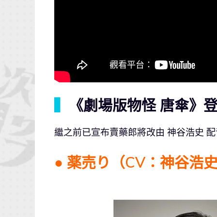
▍
《劇場版物怪 唐傘》
繼之前已宣布賣藥郎將改由 神谷浩史 
● 薬売り（CV：神谷浩