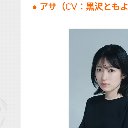
● アサ（CV：黒沢とも