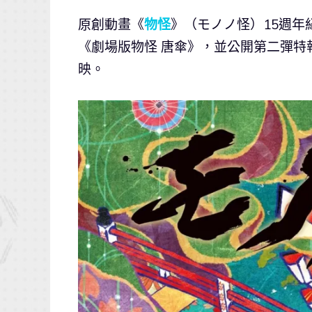
原創動畫《
物怪
》（モノノ怪）15週年
《劇場版物怪 唐傘》，並公開第二彈特報
映。