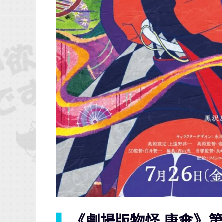
▍
《劇場版物怪 唐傘》