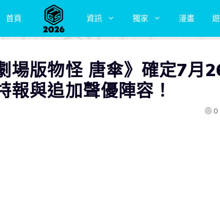
首頁
資訊
獨家
漫畫
遊
場版物怪 唐傘》確定7月2
特報與追加聲優陣容！
0