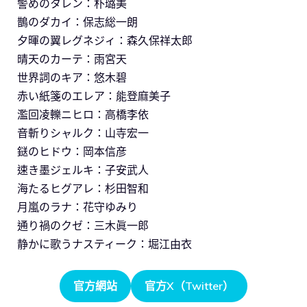
警めのタレン：朴璐美
鵲のダカイ：保志総一朗
夕暉の翼レグネジィ：森久保祥太郎
晴天のカーテ：雨宮天
世界詞のキア：悠木碧
赤い紙箋のエレア：能登麻美子
濫回凌轢ニヒロ：高橋李依
音斬りシャルク：山寺宏一
鎹のヒドウ：岡本信彦
速き墨ジェルキ：子安武人
海たるヒグアレ：杉田智和
月嵐のラナ：花守ゆみり
通り禍のクゼ：三木眞一郎
静かに歌うナスティーク：堀江由衣
官方網站
官方X（Twitter）