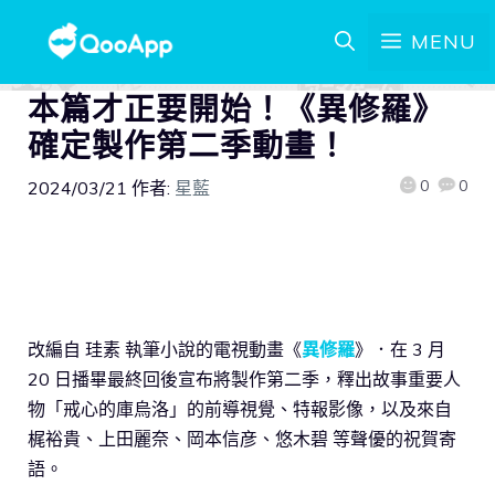
MENU
本篇才正要開始！《異修羅》
確定製作第二季動畫！
0
0
2024/03/21
作者:
星藍
改編自 珪素 執筆小說的電視動畫《
異修羅
》．在 3 月
20 日播畢最終回後宣布將製作第二季，釋出故事重要人
物「戒心的庫烏洛」的前導視覺、特報影像，以及來自
梶裕貴、上田麗奈、岡本信彦、悠木碧 等聲優的祝賀寄
語。