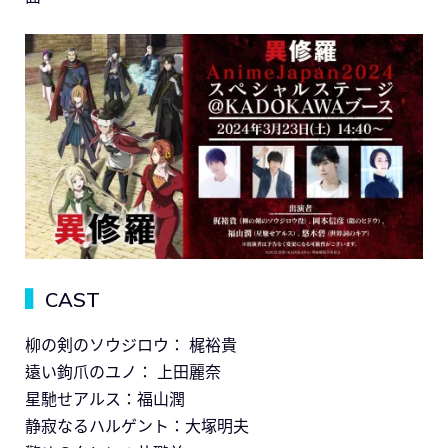
▍
CAST
柳の剣のソウジロウ： 梶裕貴
遠い鉤爪のユノ： 上田麗奈
星馳せアルス：福山潤
静寂なるハルゲント：大塚明夫