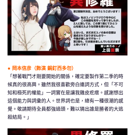
● 岡本信彦（飾演
鋦釘西多勿
）
「想著戰鬥才剛要開始的關係，確定要製作第二季的時
候真的很高興。雖然我很喜歡旁白連詞方式，但「不可
知和極死的權能」一詞實在是讓我雞皮疙瘩。感謝想出
這個能力與詞彙的人。世界詞也是，總有一種很潮的感
覺。敬請期待全員都強過頭，難以猜出誰是勝者的大逃
殺結局。」