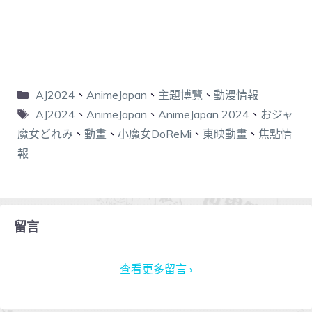
AJ2024
、
AnimeJapan
、
主題博覽
、
動漫情報
AJ2024
、
AnimeJapan
、
AnimeJapan 2024
、
おジャ
魔女どれみ
、
動畫
、
小魔女DoReMi
、
東映動畫
、
焦點情
報
留言
查看更多留言 ›