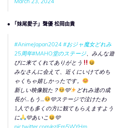
March 23, 2024
● 「妹尾愛子」聲優 松岡由貴
#AnimeJapan2024
#おジャ魔女どれみ
25周年
#MAHO堂のステージ
、みんな遊
びに来てくれてありがとう
みなさんに会えて、近くにいけてめち
ゃくちゃ嬉しかったです。
新しい映像観た？
🩵
どれみ達の成
長が…もう…
🩵ステージで泣けたわ
1人でも多くの方に観てもらえますよう
に
🩵あいこ
🩵
pic.twitter.com/ezlFm5WYHm