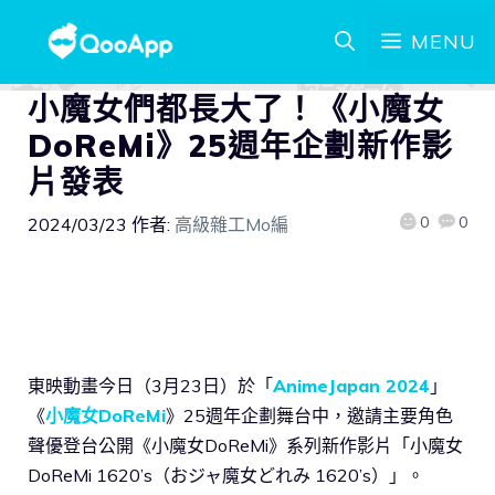
MENU
小魔女們都長大了！《小魔女
DoReMi》25週年企劃新作影
片發表
0
0
2024/03/23
作者:
高級雜工Mo編
東映動畫今日（3月23日）於「
AnimeJapan 2024
」
《
小魔女DoReMi
》25週年企劃舞台中，邀請主要角色
聲優登台公開《小魔女DoReMi》系列新作影片「小魔女
DoReMi 1620’s（おジャ魔女どれみ 1620’s）」。