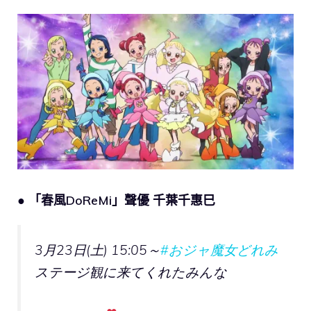
● 「春風DoReMi」聲優 千葉千惠巳
3月23日(土) 15:05～
#おジャ魔女どれみ
ステージ観に来てくれたみんな