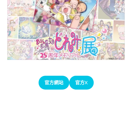
官方網站
官方X