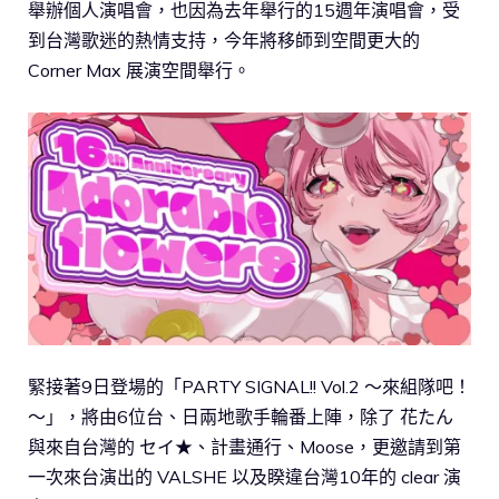
舉辦個人演唱會，也因為去年舉行的15週年演唱會，受
到台灣歌迷的熱情支持，今年將移師到空間更大的
Corner Max 展演空間舉行。
緊接著9日登場的「PARTY SIGNAL!! Vol.2 ～來組隊吧！
～」，將由6位台、日兩地歌手輪番上陣，除了 花たん
與來自台灣的 セイ★、計畫通行、Moose，更邀請到第
一次來台演出的 VALSHE 以及睽違台灣10年的 clear 演