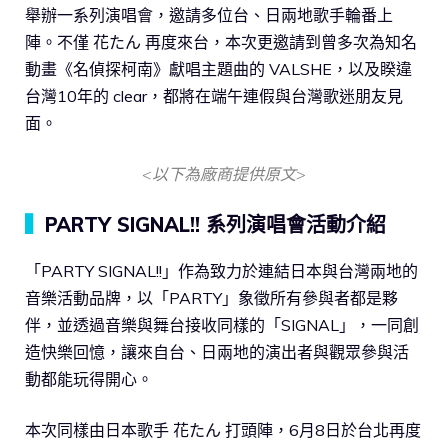
舉辦一系列演唱會，邀請多位台、日兩地歌手輪番上
陣。不僅 花たん 再度來台，本次更邀請到曾多次為知名
動畫《名偵探柯南》獻唱主題曲的 VALSHE，以及睽違
台灣10年的 clear，都將在端午連假與台灣歌迷朋友見
面。
<以下為廠商提供原文>
▍
PARTY SIGNAL!! 系列演唱會活動介紹
「PARTY SIGNAL!!」作為致力於連結日本與台灣兩地的
音樂活動品牌，以「PARTY」象徵所有參與者都是夥
伴，並透過音樂與舞台接收同樣的「SIGNAL」，一同創
造快樂回憶，讓來自台、日兩地的演出者與觀眾參與活
動都能玩得開心。
本次同樣由日本歌手 花たん 打頭陣，6月8日於台北再度