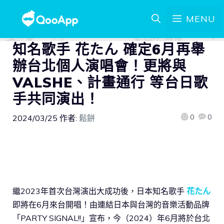
MENU
知名歌手 花たん 確定6月再舉
辦台北個人演唱會！更將與
VALSHE、計畫通行 等台日歌
手共同演出！
0
0
2024/03/25
作者:
鬆餅
繼2023年首次台灣演出大成功後，日本知名歌手
花たん
即將在6月來台開唱！由連結日本與台灣的音樂活動品牌
「PARTY SIGNAL!!」宣布，今（2024）年6月將於台北