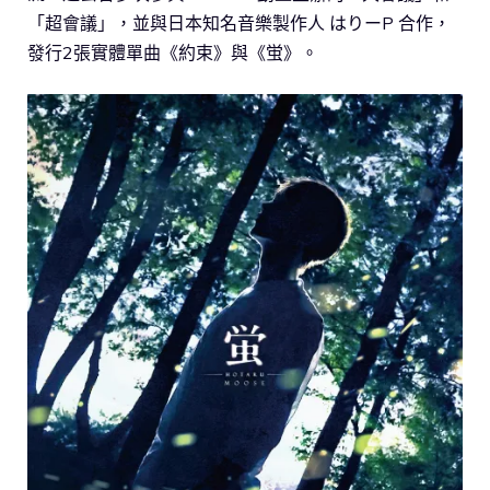
「超會議」，並與日本知名音樂製作人 はりーP 合作，
發行2張實體單曲《約束》與《蛍》。