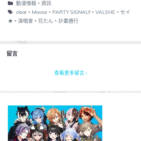
動漫情報
、
資訊
clear
、
Moose
、
PARTY SIGNAL!!
、
VALSHE
、
セイ
★
、
演唱會
、
花たん
、
計畫通行
留言
查看更多留言 ›