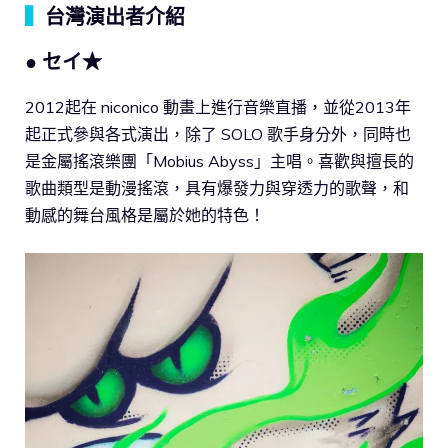
▍
台灣演出者介紹
● セイ★
2012起在 niconico 動畫上進行音樂直播，並從2013年
起正式參與各式演出，除了 SOLO 歌手身分外，同時也
是金屬搖滾樂團「Mobius Abyss」主唱。喜歡與擅長的
歌曲類型是動漫搖滾，具有爆發力與穿透力的歌聲，和
動感的舞台風格是屬於她的特色！