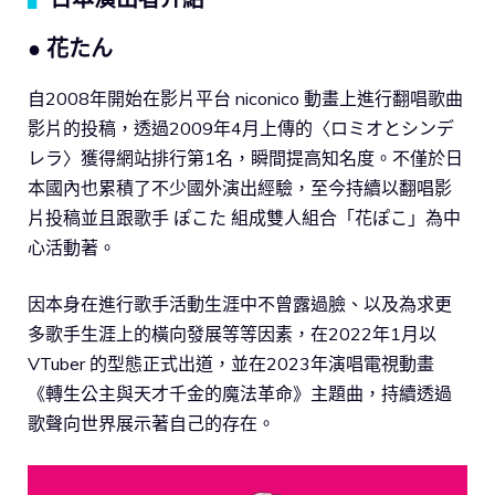
● 花たん
自2008年開始在影片平台 niconico 動畫上進行翻唱歌曲
影片的投稿，透過2009年4月上傳的〈ロミオとシンデ
レラ〉獲得網站排行第1名，瞬間提高知名度。不僅於日
本國內也累積了不少國外演出經驗，至今持續以翻唱影
片投稿並且跟歌手 ぽこた 組成雙人組合「花ぽこ」為中
心活動著。
因本身在進行歌手活動生涯中不曾露過臉、以及為求更
多歌手生涯上的橫向發展等等因素，在2022年1月以
VTuber 的型態正式出道，並在2023年演唱電視動畫
《轉生公主與天才千金的魔法革命》主題曲，持續透過
歌聲向世界展示著自己的存在。