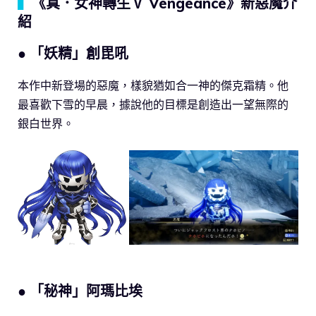
▍
《真．女神轉生Ⅴ Vengeance》新惡魔介
紹
● 「妖精」創毘吼
本作中新登場的惡魔，樣貌猶如合一神的傑克霜精。他
最喜歡下雪的早晨，據說他的目標是創造出一望無際的
銀白世界。
● 「秘神」阿瑪比埃