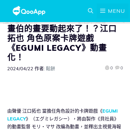
MENU
畫伯的畫要動起來了！？江口
拓也 角色原案卡牌遊戲
《EGUMI LEGACY》動畫
化！
0
0
2024/04/22
作者:
鬆餅
由聲優 江口拓也 當擔任角色設計的卡牌遊戲《
EGUMI
LEGACY
》（エグミレガシー），將由製作《貝社員》
的動畫監督 モリ・マサ 改編為動畫，並釋出主視覺海報