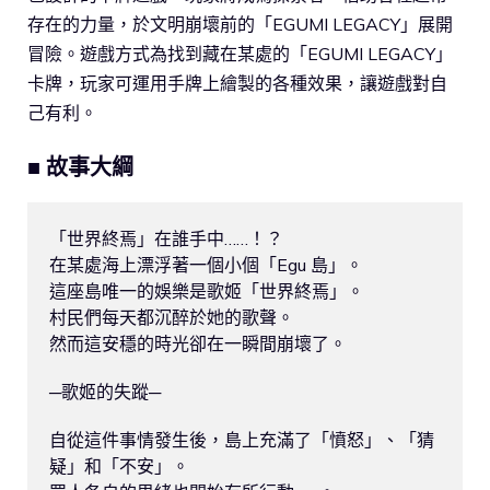
存在的力量，於文明崩壞前的「EGUMI LEGACY」展開
冒險。遊戲方式為找到藏在某處的「EGUMI LEGACY」
卡牌，玩家可運用手牌上繪製的各種效果，讓遊戲對自
己有利。
■ 故事大綱
「世界終焉」在誰手中……！？

在某處海上漂浮著一個小個「Egu 島」。

這座島唯一的娛樂是歌姬「世界終焉」。

村民們每天都沉醉於她的歌聲。

然而這安穩的時光卻在一瞬間崩壞了。

─歌姬的失蹤─

自從這件事情發生後，島上充滿了「憤怒」、「猜
疑」和「不安」。
