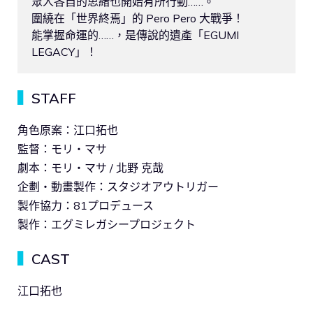
眾人各自的思緒也開始有所行動……。

圍繞在「世界終焉」的 Pero Pero 大戰爭！

能掌握命運的……，是傳說的遺產「EGUMI 
LEGACY」！
▍
STAFF
角色原案：江口拓也
監督：モリ・マサ
劇本：モリ・マサ / 北野 克哉
企劃・動畫製作：スタジオアウトリガー
製作協力：81プロデュース
製作：エグミレガシープロジェクト
▍
CAST
江口拓也