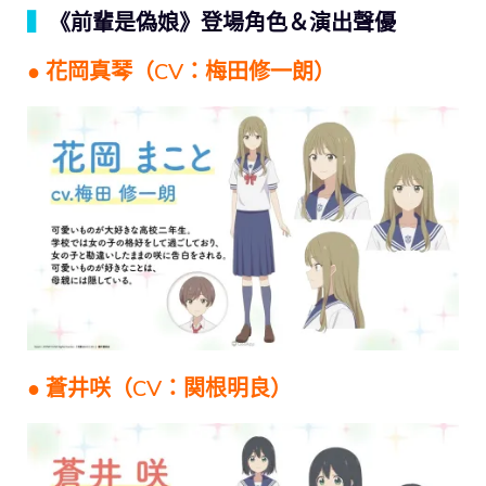
▍
《前輩是偽娘》登場角色＆演出聲優
● 花岡真琴（CV：梅田修一朗）
● 蒼井咲（CV：関根明良）