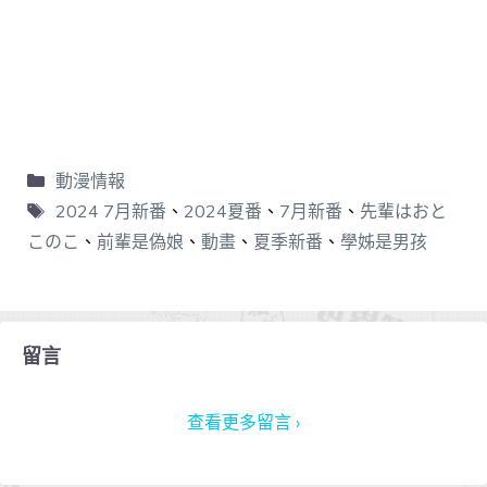
動漫情報
2024 7月新番
、
2024夏番
、
7月新番
、
先輩はおと
このこ
、
前輩是偽娘
、
動畫
、
夏季新番
、
學姊是男孩
留言
查看更多留言 ›