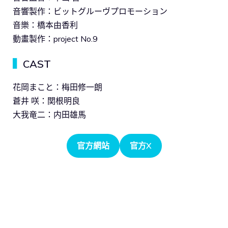
音響製作：ビットグルーヴプロモーション
音樂：橋本由香利
動畫製作：project No.9
▍
CAST
花岡まこと：梅田修一朗
蒼井 咲：関根明良
大我竜二：内田雄馬
官方網站
官方X