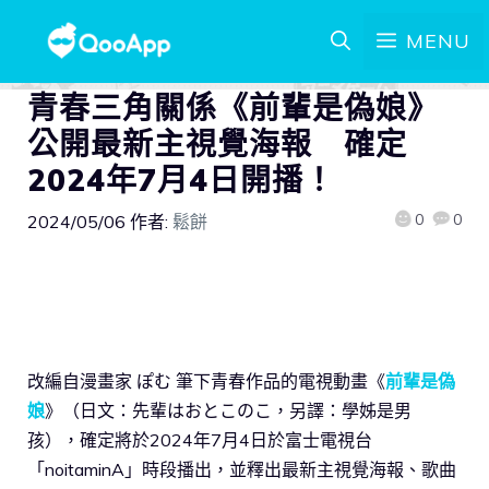
MENU
青春三角關係《前輩是偽娘》
公開最新主視覺海報 確定
2024年7月4日開播！
0
0
2024/05/06
作者:
鬆餅
改編自漫畫家 ぽむ 筆下青春作品的電視動畫《
前輩是偽
娘
》（日文：先輩はおとこのこ，另譯：學姊是男
孩），確定將於2024年7月4日於富士電視台
「noitaminA」時段播出，並釋出最新主視覺海報、歌曲