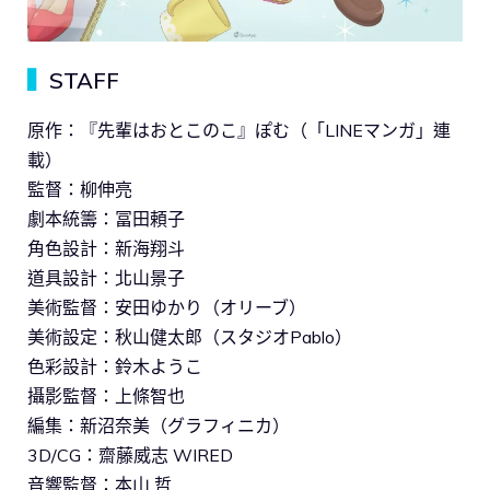
▍
STAFF
原作：『先輩はおとこのこ』ぽむ（「LINEマンガ」連
載）
監督：柳伸亮
劇本統籌：冨田頼子
角色設計：新海翔斗
道具設計：北山景子
美術監督：安田ゆかり（オリーブ）
美術設定：秋山健太郎（スタジオPablo）
色彩設計：鈴木ようこ
攝影監督：上條智也
編集：新沼奈美（グラフィニカ）
3D/CG：齋藤威志 WIRED
音響監督：本山 哲