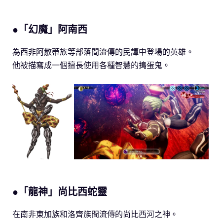
●「幻魔」阿南西
為西非阿散蒂族等部落間流傳的民譚中登場的英雄。
他被描寫成一個擅長使用各種智慧的搗蛋鬼。
●「龍神」尚比西蛇靈
在南非東加族和洛齊族間流傳的尚比西河之神。