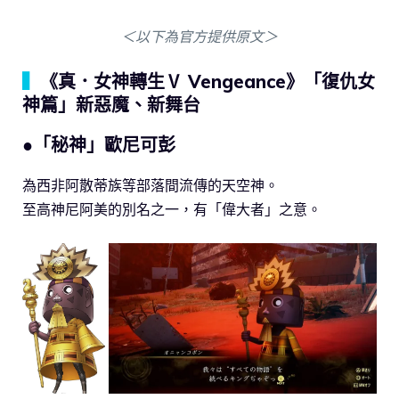
＜以下為官方提供原文＞
▍
《真．女神轉生Ⅴ Vengeance》「復仇女
神篇」新惡魔、新舞台
●「秘神」歐尼可彭
為西非阿散蒂族等部落間流傳的天空神。
至高神尼阿美的別名之一，有「偉大者」之意。