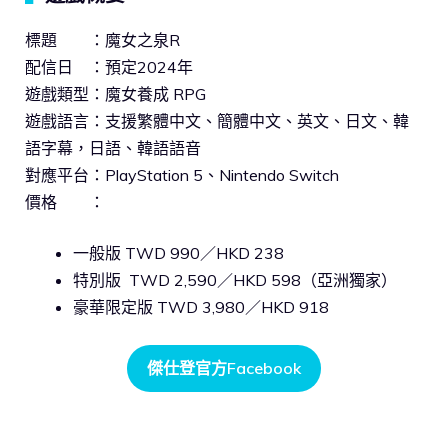
標題 ：魔女之泉R
配信日 ：預定2024年
遊戲類型：魔女養成 RPG
遊戲語言：支援繁體中文、簡體中文、英文、日文、韓
語字幕，日語、韓語語音
對應平台：PlayStation 5、Nintendo Switch
價格 ：
一般版 TWD 990／HKD 238
特別版 TWD 2,590／HKD 598（亞洲獨家）
豪華限定版 TWD 3,980／HKD 918
傑仕登官方Facebook