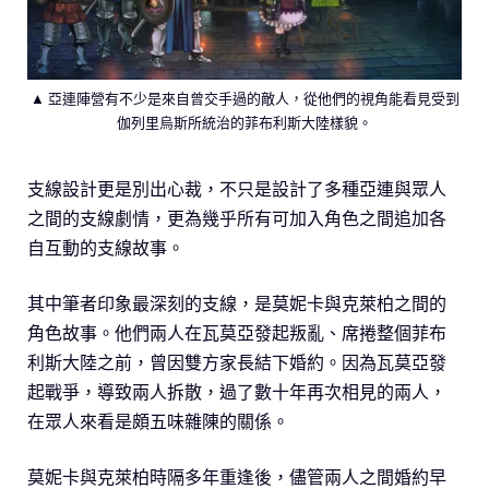
▲ 亞連陣營有不少是來自曾交手過的敵人，從他們的視角能看見受到
伽列里烏斯所統治的菲布利斯大陸樣貌。
支線設計更是別出心裁，不只是設計了多種亞連與眾人
之間的支線劇情，更為幾乎所有可加入角色之間追加各
自互動的支線故事。
其中筆者印象最深刻的支線，是莫妮卡與克萊柏之間的
角色故事。他們兩人在瓦莫亞發起叛亂、席捲整個菲布
利斯大陸之前，曾因雙方家長結下婚約。因為瓦莫亞發
起戰爭，導致兩人拆散，過了數十年再次相見的兩人，
在眾人來看是頗五味雜陳的關係。
莫妮卡與克萊柏時隔多年重逢後，儘管兩人之間婚約早