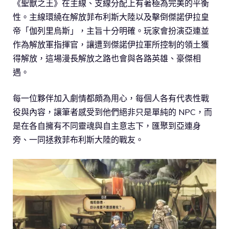
《聖獸之王》在主線、支線分配上有著極為完美的平衡
性。主線環繞在解放菲布利斯大陸以及擊倒傑諾伊拉皇
帝「伽列里烏斯」，主旨十分明確。玩家會扮演亞連並
作為解放軍指揮官，讓遭到傑諾伊拉軍所控制的領土獲
得解放，這場漫長解放之路也會與各路英雄、豪傑相
遇。
每一位夥伴加入劇情都頗為用心，每個人各有代表性戰
役與內容，讓筆者感受到他們絕非只是單純的 NPC，而
是在各自擁有不同靈魂與自主意志下，匯聚到亞連身
旁、一同拯救菲布利斯大陸的戰友。