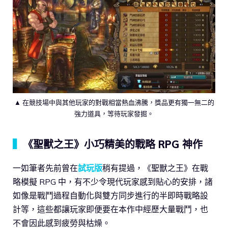
▲ 在競技場中與其他玩家的對戰相當熱血沸騰，獎品更有獨一無二的
強力道具，等待玩家發掘。
▍
《聖獸之王》小巧精美的戰略 RPG 神作
一如筆者先前曾在
試玩版
稍有提過，《聖獸之王》在戰
略模擬 RPG 中，有不少令現代玩家感到貼心的安排，諸
如像是戰鬥過程自動化與雙方同步進行的半即時戰略設
計等，這些都讓玩家即便要在本作中經歷大量戰鬥，也
不會因此感到疲勞與枯燥。