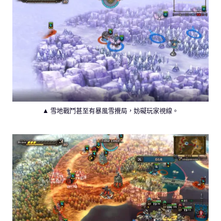
▲ 雪地戰鬥甚至有暴風雪攪局，妨礙玩家視線。