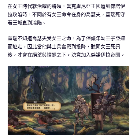
在女王時代就活躍的將領，當克盧尼亞王國遭到傑諾伊
拉攻陷時，不同於有女王命令在身的喬瑟夫，蓋瑞死守
著王城直到淪陷。
蓋瑞不知道喬瑟夫受女王之命，為了保護年幼王子亞連
而逃走，因此當他與士兵奮戰到投降，聽聞女王死訊
後，才會在絕望與憤怒之下，決意加入傑諾伊拉帝國。