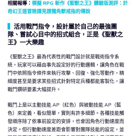
相關報導：
模擬 RPG 新作《聖獸之王》體驗版測評：於
奇幻王道冒險譚見證獨角獸戒指的傳說
▍
活用戰鬥指令，設計屬於自己的最強團
隊、嘗試心目中的招式組合，正是《聖獸之
王》一大樂趣
《聖獸之王》最為代表性的戰鬥設計就是戰術指令系
統，玩家可以藉由事先設定好的行動邏輯，讓角色在戰
鬥中依照指令條件來執行攻擊、回復、強化等動作，精
細度甚至是要求某些招式針對特定兵種都能客製化，讓
戰鬥鑽研要素大幅提升。
戰鬥上是以主動技能 AP（紅色）與被動技能 AP（藍
色）來定義，看似簡單，實則有許多細節。各種技能觸
發順序除了依事前設定的安排，也會因角色行動速度而
決定。但行動動速度差距會影響對團隊技能的設定，並