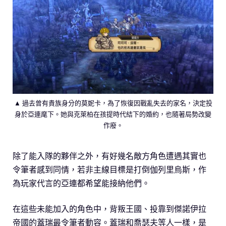
▲ 過去曾有貴族身分的莫妮卡，為了恢復因戰亂失去的家名，決定投
身於亞連麾下。她與克萊柏在孩提時代結下的婚約，也隨著局勢改變
作廢。
除了能入隊的夥伴之外，有好幾名敵方角色遭遇其實也
令筆者感到同情，若非主線目標是打倒伽列里烏斯，作
為玩家代言的亞連都希望能接納他們。
在這些未能加入的角色中，背叛王國、投靠到傑諾伊拉
帝國的蓋瑞最令筆者動容。蓋瑞和喬瑟夫等人一樣，是