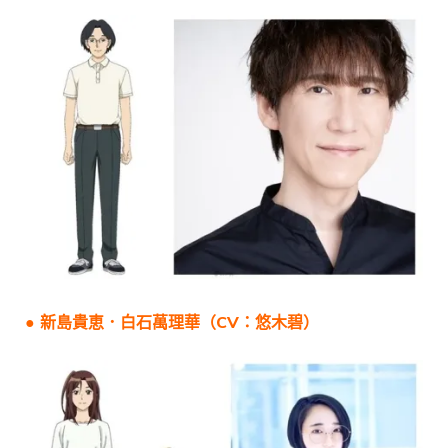
● 新島貴恵．白石萬理華（CV：悠木碧）