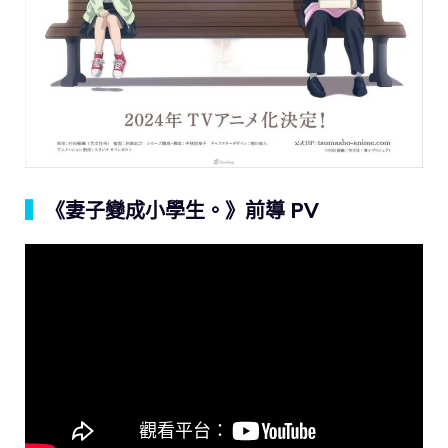
▍
《妻子變成小學生。》前導 PV