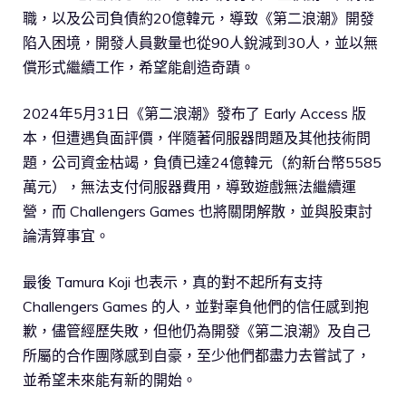
職，以及公司負債約20億韓元，導致《第二浪潮》開發
陷入困境，開發人員數量也從90人銳減到30人，並以無
償形式繼續工作，希望能創造奇蹟。
2024年5月31日《第二浪潮》發布了 Early Access 版
本，但遭遇負面評價，伴隨著伺服器問題及其他技術問
題，公司資金枯竭，負債已達24億韓元（約新台幣5585
萬元），無法支付伺服器費用，導致遊戲無法繼續運
營，而 Challengers Games 也將關閉解散，並與股東討
論清算事宜。
最後 Tamura Koji 也表示，真的對不起所有支持
Challengers Games 的人，並對辜負他們的信任感到抱
歉，儘管經歷失敗，但他仍為開發《第二浪潮》及自己
所屬的合作團隊感到自豪，至少他們都盡力去嘗試了，
並希望未來能有新的開始。