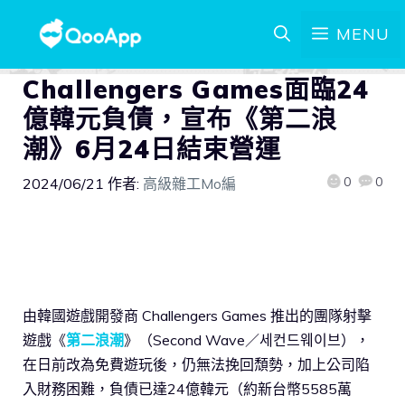
MENU
Challengers Games面臨24
億韓元負債，宣布《第二浪
潮》6月24日結束營運
0
0
2024/06/21
作者:
高級雜工Mo編
由韓國遊戲開發商 Challengers Games 推出的團隊射擊
遊戲《
第二浪潮
》（Second Wave／세컨드웨이브），
在日前改為免費遊玩後，仍無法挽回頹勢，加上公司陷
入財務困難，負債已達24億韓元（約新台幣5585萬