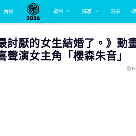
首頁
資訊
獨家
漫畫
遊
最討厭的女生結婚了。》動
喜聲演女主角「櫻森朱音」
0