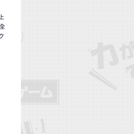
上
全
ク