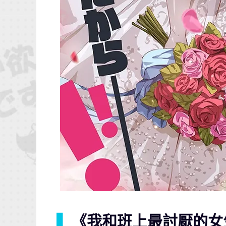
▍
《我和班上最討厭的女