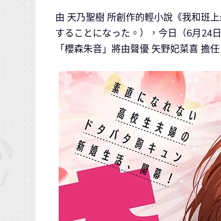
由 天乃聖樹 所創作的輕小說《我和班
することになった。），今日（6月24
「櫻森朱音」將由聲優 矢野妃菜喜 擔任