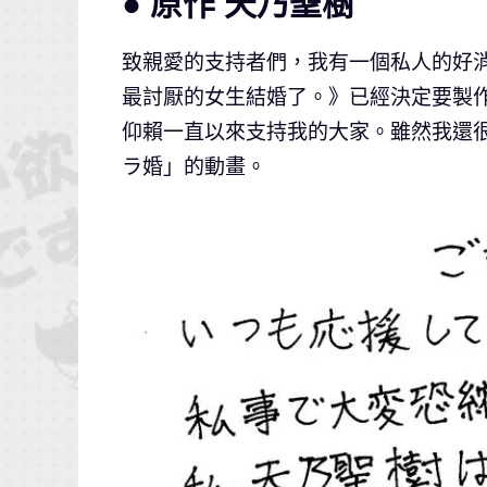
● 原作 天乃聖樹
致親愛的支持者們，我有一個私人的好
最討厭的女生結婚了。》已經決定要製作
仰賴一直以來支持我的大家。雖然我還
ラ婚」的動畫。