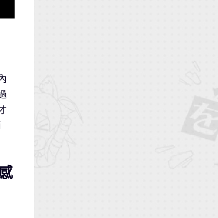
內
過
才
兩
感