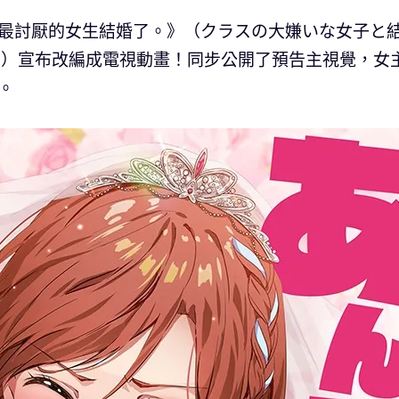
上最討厭的女生結婚了。》（クラスの大嫌いな女子と
日）宣布改編成電視動畫！同步公開了預告主視覺，女
。