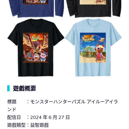
▍
遊戲概要
標題 ：モンスターハンターパズル アイルーアイラ
ンド
配信日 ：2024 年 6 月 27 日
遊戲類型：益智遊戲