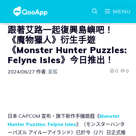
MENU
跟著艾路一起復興島嶼吧！
《魔物獵人》衍生手遊
《Monster Hunter Puzzles:
Felyne Isles》今日推出！
0
0
2024/06/27
作者:
星藍
日本 CAPCOM 宣布，旗下新作手機遊戲《
Monster
Hunter Puzzles: Felyne Isles
》（モンスターハンタ
ーパズル アイルーアイランド）已於今（27）日正式推