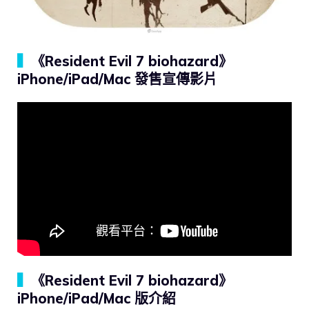
▍
《Resident Evil 7 biohazard》
iPhone/iPad/Mac 發售宣傳影片
▍
《Resident Evil 7 biohazard》
iPhone/iPad/Mac 版介紹