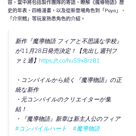
容，當中將包括製作團隊的寄語、瞭解《魔導物語》歷
史的年表、四格漫畫，以及從新登場角色到「Puyo」、
「介宗鱈」等玩家熟悉角色的介紹。
新作『魔導物語 フィアと不思議な学校』
が11月28日発売決定！【先出し週刊フ
ァミ通】
https://t.co/huS9x8rz81
・コンパイルから続く『魔導物語』の正
統な新作
・元コンパイルのクリエイターが集
結！
・『魔導物語』新章は新主人公のフィア
#コンパイルハート
#魔導物語