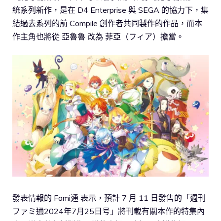
統系列新作，是在 D4 Enterprise 與 SEGA 的協力下，集
結過去系列的前 Compile 創作者共同製作的作品，而本
作主角也將從 亞魯魯 改為 菲亞（フィア）擔當。
發表情報的 Fami通 表示，預計 7 月 11 日發售的「週刊
ファミ通2024年7月25日号」將刊載有關本作的特集內