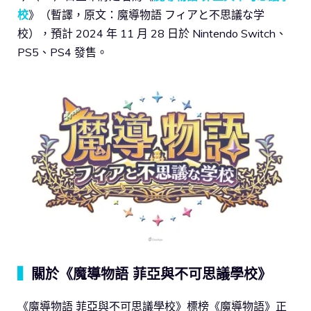
校
》（暫譯，原文：魔導物語 フィアと不思議な学
校），預計 2024 年 11 月 28 日於 Nintendo Switch、
PS5、PS4 發售。
▍
關於《魔導物語 菲亞與不可思議學校》
《魔導物語 菲亞與不可思議學校》標榜《魔導物語》正