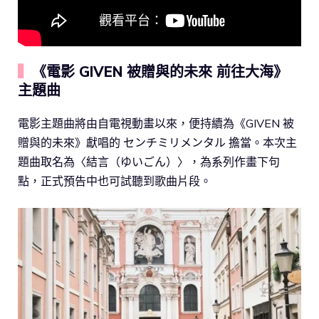
▍
《電影 GIVEN 被贈與的未來 前往大海》
主題曲
電影主題曲將由自電視動畫以來，便持續為《GIVEN 被
贈與的未來》獻唱的 センチミリメンタル 擔當。本次主
題曲取名為〈結言（ゆいごん）〉，為系列作畫下句
點，正式預告中也可試聽到歌曲片段。