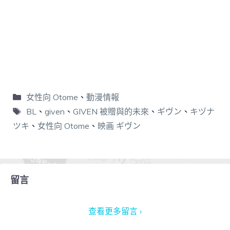
女性向 Otome
、
動漫情報
BL
、
given
、
GIVEN 被贈與的未來
、
ギヴン
、
キヅナ
ツキ
、
女性向 Otome
、
映画 ギヴン
留言
查看更多留言 ›