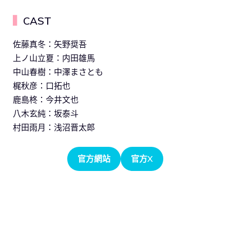
▍
CAST
佐藤真冬：矢野奨吾
上ノ山立夏：内田雄馬
中山春樹：中澤まさとも
梶秋彦：口拓也
鹿島柊：今井文也
八木玄純：坂泰斗
村田雨月：浅沼晋太郎
官方網站
官方X