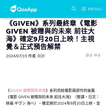
MENU
《GIVEN》系列最終章《電影
GIVEN 被贈與的未來 前往大
海》確定9月20日上映！主視
覺＆正式預告解禁
0
0
2024/07/15
作者:
鬆餅
《
GIVEN 被贈與的未來
》系列完結電影兩部作的後篇
《電影 GIVEN 被贈與的未來 前往大海》（暫譯，日文：
映画 ギヴン 海へ），確定將於2024年9月20日上映，並