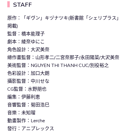
▍
STAFF
原作：「ギヴン」キヅナツキ(新書館「シェリプラス」
掲載)
監督：橋本能理子
劇本：綾奈ゆにこ
角色設計：大沢美奈
總作畫監督：山形孝二/二宮奈那子/永田陽菜/大沢美奈
美術監督：NGUYEN THI THANH CUC/別役裕之
色彩設計：加口大朗
攝影監督：中川せな
CG監督：水野朋也
編集：伊藤利恵
音響監督：菊田浩巳
音樂：未知瑠
動畫製作：Lerche
發行：アニプレックス