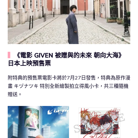
▍
《電影 GIVEN 被贈與的未來 朝向大海》
日本上映預售票
附特典的預售票電影卡將於7月27日發售，特典為原作漫
畫 キヅナツキ 特別全新繪製拍立得風小卡，共三種隨機
贈送。