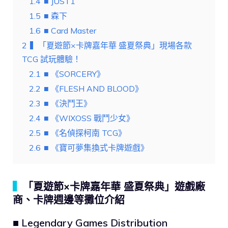
1.4
■ JUST1
1.5
■ 森下
1.6
■ Card Master
2
▍「夏遊節×卡牌嘉年華 盛夏祭典」現場各款
TCG 試玩體驗！
2.1
■ 《SORCERY》
2.2
■ 《FLESH AND BLOOD》
2.3
■ 《決鬥王》
2.4
■ 《WIXOSS 戰鬥少女》
2.5
■ 《名偵探柯南 TCG》
2.6
■ 《寶可夢集換式卡牌遊戲》
▍
「夏遊節×卡牌嘉年華 盛夏祭典」遊戲廠
商、卡牌週邊等攤位介紹
■ Legendary Games Distribution