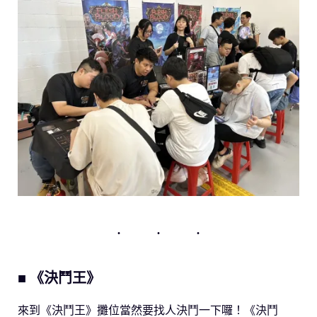
■ 《決鬥王》
來到《決鬥王》攤位當然要找人決鬥一下囉！《決鬥