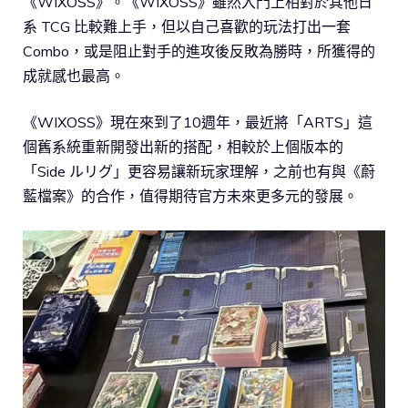
《WIXOSS》。《WIXOSS》雖然入門上相對於其他日
系 TCG 比較難上手，但以自己喜歡的玩法打出一套
Combo，或是阻止對手的進攻後反敗為勝時，所獲得的
成就感也最高。
《WIXOSS》現在來到了10週年，最近將「ARTS」這
個舊系統重新開發出新的搭配，相較於上個版本的
「Side ルリグ」更容易讓新玩家理解，之前也有與《蔚
藍檔案》的合作，值得期待官方未來更多元的發展。