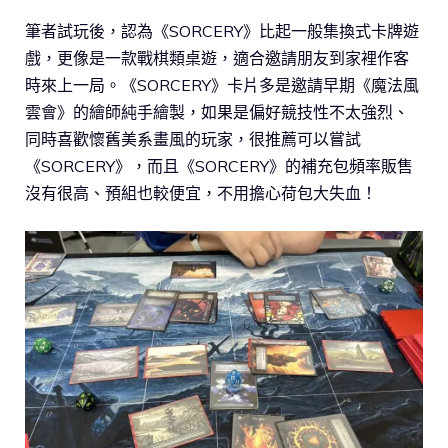
筆者試玩後，認為《SORCERY》比起一般集換式卡牌遊
戲，更像是一款戰棋類桌遊，適合邀請朋友到家裡作客
時來上一局。《SORCERY》卡片多是邀請早期《魔法風
雲會》的繪師純手繪製，如果是偏好競技性不太強烈、
同時喜歡懷舊美系畫風的玩家，很推薦可以嘗試
《SORCERY》，而且《SORCERY》的補充包頻率販售
沒有很高、預組也較便宜，不用擔心荷包大失血！