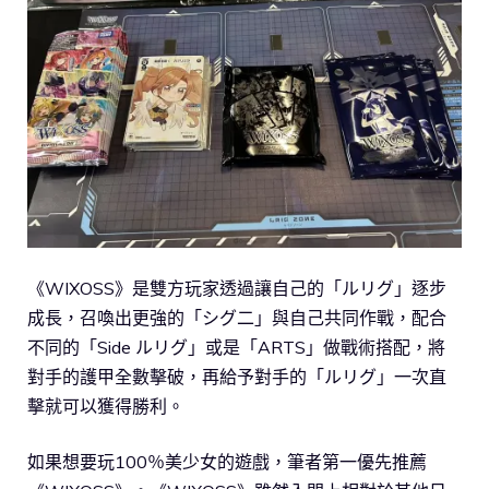
《WIXOSS》是雙方玩家透過讓自己的「ルリグ」逐步
成長，召喚出更強的「シグ二」與自己共同作戰，配合
不同的「Side ルリグ」或是「ARTS」做戰術搭配，將
對手的護甲全數擊破，再給予對手的「ルリグ」一次直
擊就可以獲得勝利。
如果想要玩100％美少女的遊戲，筆者第一優先推薦