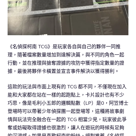
《名偵探柯南 TCG》是玩家各自與自己的夥伴一同推
理，隨著檔案數量增加到達解決篇，與不同的角色一起
行動，並在推理與搶奪證據的攻防中獲得指定數量的證
據，最後將夥伴卡橫置並宣言事件解決以獲得勝利。
這款的玩法與市面上現有的 TCG 都不同，不僅現在加入
能和大家都在站在一樣的起跑點上，卡片設計也有不少
巧思，像是毛利小五郎的邏輯點數（LP）是0，阿笠博士
登場時可以帶著少年偵探團一起登場等，這種將故事劇
情與玩法完全融合在一起的 TCG 相當少見，玩家彼此爭
奪或妨礙取得證據也很激烈，讓人在遊玩的時候有足夠
的沉浸感。如果是喜歡柯南的粉絲，絕對推薦《名偵探