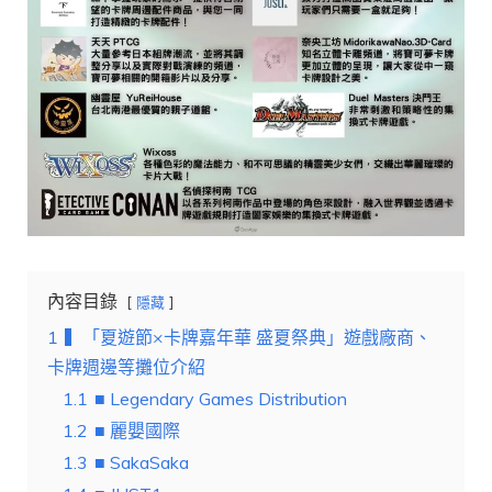
內容目錄
隱藏
1
▍「夏遊節×卡牌嘉年華 盛夏祭典」遊戲廠商、
卡牌週邊等攤位介紹
1.1
■ Legendary Games Distribution
1.2
■ 麗嬰國際
1.3
■ SakaSaka