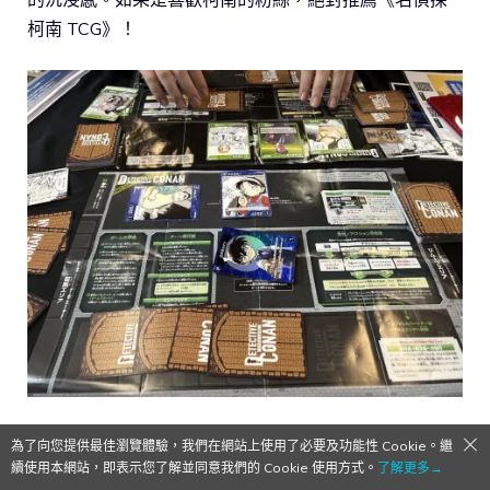
柯南 TCG》！
相關報導：
真相只有一個！《名偵探柯南 TCG》玩法介
為了向您提供最佳瀏覽體驗，我們在網站上使用了必要及功能性 Cookie。繼
紹！
續使用本網站，即表示您了解並同意我們的 Cookie 使用方式。
了解更多→