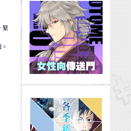
，緊
驗。