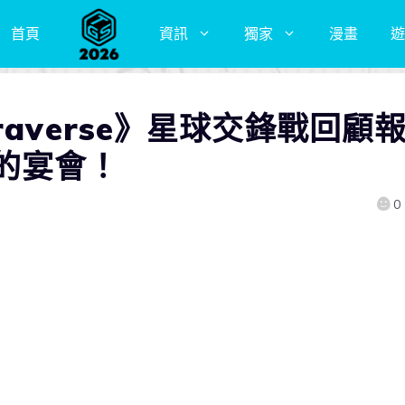
首頁
資訊
獨家
漫畫
遊
averse》星球交鋒戰回顧
的宴會！
0