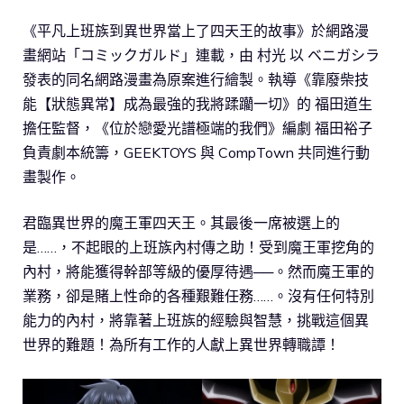
《平凡上班族到異世界當上了四天王的故事》於網路漫
畫網站「コミックガルド」連載，由 村光 以 ベニガシラ
發表的同名網路漫畫為原案進行繪製。執導《靠廢柴技
能【狀態異常】成為最強的我將蹂躪一切》的 福田道生
擔任監督，《位於戀愛光譜極端的我們》編劇 福田裕子
負責劇本統籌，GEEKTOYS 與 CompTown 共同進行動
畫製作。
君臨異世界的魔王軍四天王。其最後一席被選上的
是……，不起眼的上班族內村傳之助！受到魔王軍挖角的
內村，將能獲得幹部等級的優厚待遇──。然而魔王軍的
業務，卻是賭上性命的各種艱難任務……。沒有任何特別
能力的內村，將靠著上班族的經驗與智慧，挑戰這個異
世界的難題！為所有工作的人獻上異世界轉職譚！