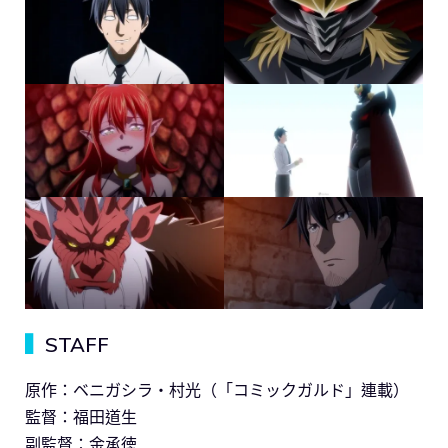
▍
STAFF
原作：ベニガシラ・村光（「コミックガルド」連載）
監督：福田道生
副監督：金承徳