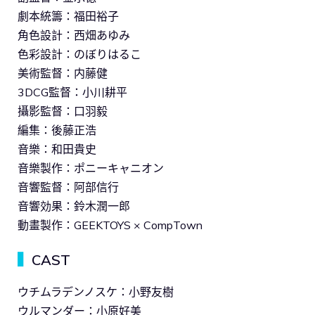
劇本統籌：福田裕子
角色設計：西畑あゆみ
色彩設計：のぼりはるこ
美術監督：内藤健
3DCG監督：小川耕平
攝影監督：口羽毅
編集：後藤正浩
音樂：和田貴史
音樂製作：ポニーキャニオン
音響監督：阿部信行
音響効果：鈴木潤一郎
動畫製作：GEEKTOYS × CompTown
▍
CAST
ウチムラデンノスケ：小野友樹
ウルマンダー：小原好美