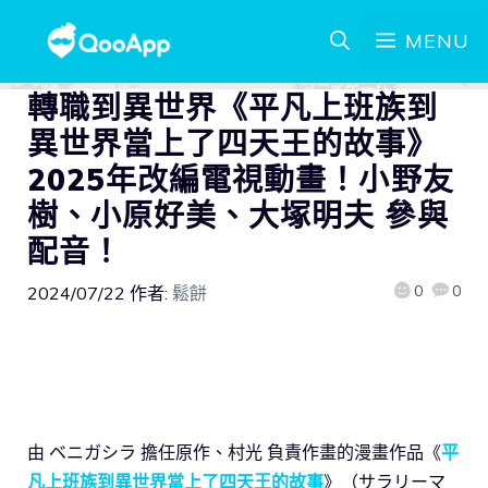
MENU
轉職到異世界《平凡上班族到
異世界當上了四天王的故事》
2025年改編電視動畫！小野友
樹、小原好美、大塚明夫 參與
配音！
0
0
2024/07/22
作者:
鬆餅
由 ベニガシラ 擔任原作、村光 負責作畫的漫畫作品《
平
凡上班族到異世界當上了四天王的故事
》（サラリーマ