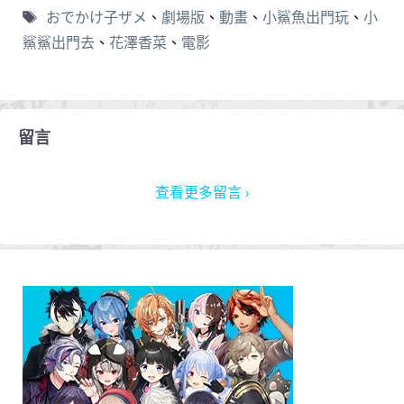
おでかけ子ザメ
、
劇場版
、
動畫
、
小鯊魚出門玩
、
小
鯊鯊出門去
、
花澤香菜
、
電影
留言
查看更多留言 ›