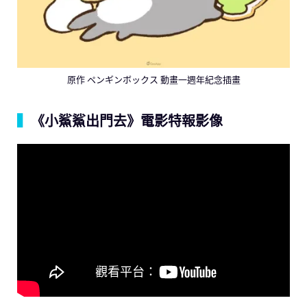
原作 ペンギンボックス 動畫一週年紀念插畫
▍
《小鯊鯊出門去》電影特報影像