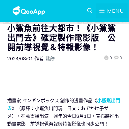
MENU
小鯊魚前往大都市！《小鯊鯊
出門去》確定製作電影版 公
開前導視覺＆特報影像！
0
0
2024/08/01
作者:
鬆餅
插畫家 ペンギンボックス 創作的漫畫作品《
小鯊鯊出門
去
》（原譯：小鯊魚出門玩，日文：おでかけ子ザ
メ），在動畫播出滿一週年的今日8月1日，宣布將推出
動畫電影！前導視覺海報與特報影像也同步公開！