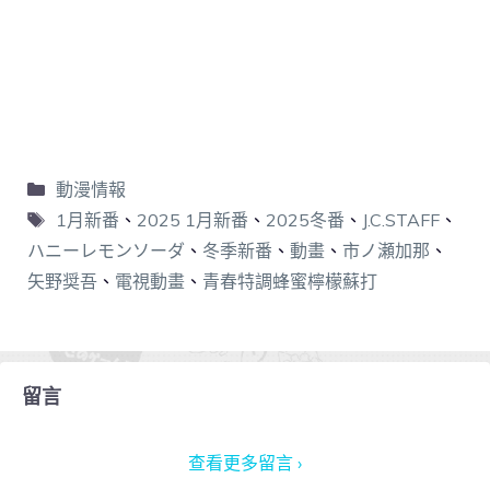
動漫情報
1月新番
、
2025 1月新番
、
2025冬番
、
J.C.STAFF
、
ハニーレモンソーダ
、
冬季新番
、
動畫
、
市ノ瀬加那
、
矢野奨吾
、
電視動畫
、
青春特調蜂蜜檸檬蘇打
留言
查看更多留言 ›