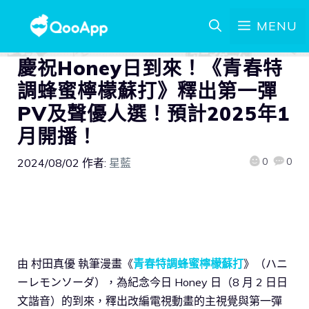
MENU
慶祝Honey日到來！《青春特
調蜂蜜檸檬蘇打》釋出第一彈
PV及聲優人選！預計2025年1
月開播！
0
0
2024/08/02
作者:
星藍
由 村田真優 執筆漫畫《
青春特調蜂蜜檸檬蘇打
》（ハニ
ーレモンソーダ），為紀念今日 Honey 日（8 月 2 日日
文諧音）的到來，釋出改編電視動畫的主視覺與第一彈