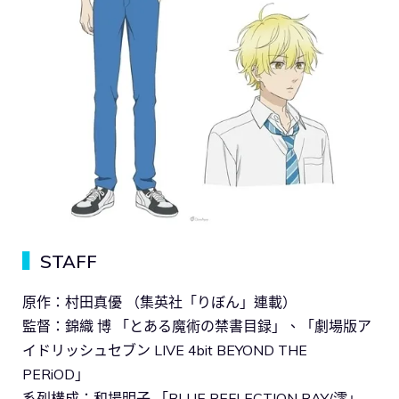
▍
STAFF
原作：村田真優 （集英社「りぼん」連載）
監督：錦織 博 「とある魔術の禁書目録」、「劇場版ア
イドリッシュセブン LIVE 4bit BEYOND THE
PERiOD」
系列構成：和場明子 「BLUE REFLECTION RAY/澪」