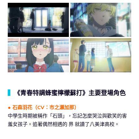
▍
《青春特調蜂蜜檸檬蘇打》主要登場角色
● 石森羽花（CV：市之瀬加那）
中學生時期被稱作「石頭」，忘記怎麼哭泣與歡笑的害
羞女孩子。追著偶然相遇的 界 就讀了八美津高校。