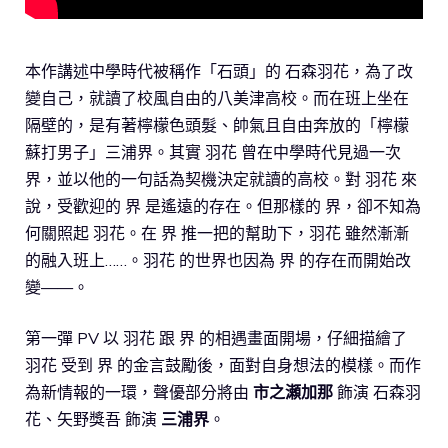
本作講述中學時代被稱作「石頭」的 石森羽花，為了改
變自己，就讀了校風自由的八美津高校。而在班上坐在
隔壁的，是有著檸檬色頭髮、帥氣且自由奔放的「檸檬
蘇打男子」三浦界。其實 羽花 曾在中學時代見過一次
界，並以他的一句話為契機決定就讀的高校。對 羽花 來
說，受歡迎的 界 是遙遠的存在。但那樣的 界，卻不知為
何關照起 羽花。在 界 推一把的幫助下，羽花 雖然漸漸
的融入班上……。羽花 的世界也因為 界 的存在而開始改
變——。
第一彈 PV 以 羽花 跟 界 的相遇畫面開場，仔細描繪了
羽花 受到 界 的金言鼓勵後，面對自身想法的模樣。而作
為新情報的一環，聲優部分將由
市之瀬加那
飾演 石森羽
花、矢野獎吾 飾演
三浦界
。