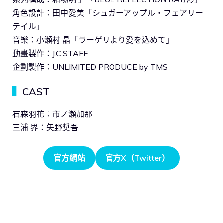
角色設計：田中愛美「シュガーアップル・フェアリー
テイル」
音樂：小瀬村 晶「ラーゲリより愛を込めて」
動畫製作：J.C.STAFF
企劃製作：UNLIMITED PRODUCE by TMS
▍
CAST
石森羽花：市ノ瀬加那
三浦 界：矢野奨吾
官方網站
官方X（Twitter）