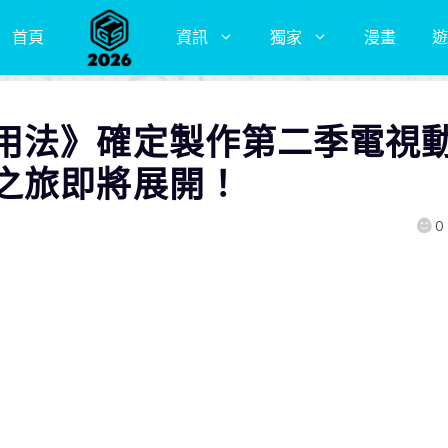
首頁
資訊
獨家
漫畫
遊
用法》確定製作第二季電視
之旅即將展開！
0