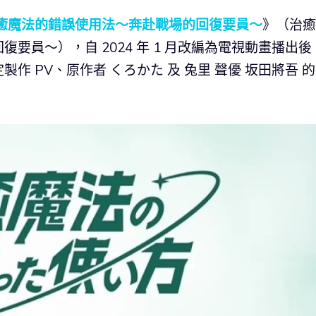
癒魔法的錯誤使用法～奔赴戰場的回復要員～
》（治癒
要員～），自 2024 年 1 月改編為電視動畫播出後
 PV、原作者 くろかた 及 兔里 聲優 坂田將吾 