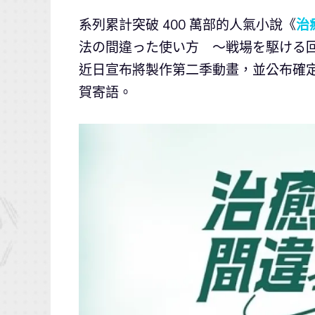
系列累計突破 400 萬部的人氣小說《
治
法の間違った使い方 ～戦場を駆ける回復
近日宣布將製作第二季動畫，並公布確定製作
賀寄語。