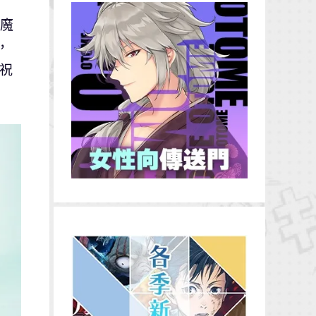
魔
，
的祝