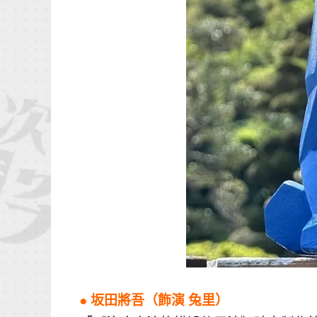
● 坂田將吾（飾演 兔里）