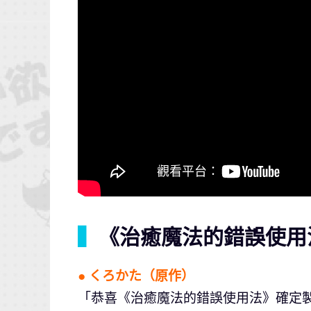
▍
《治癒魔法的錯誤使用
● くろかた（原作）
「恭喜《治癒魔法的錯誤使用法》確定