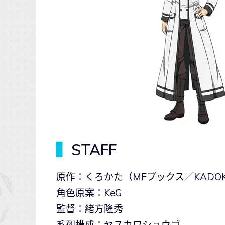
▍
STAFF
原作：くろかた（MFブックス／KADO
角色原案：KeG
監督：緒方隆秀