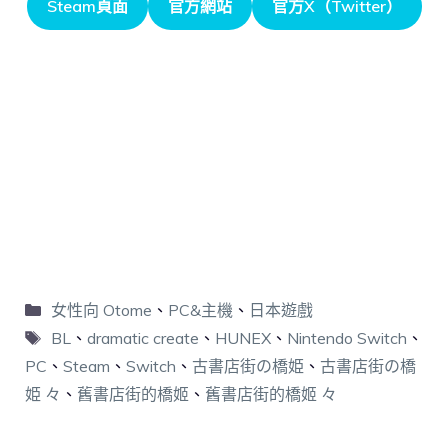
Steam頁面
官方網站
官方X（Twitter）
女性向 Otome
、
PC&主機
、
日本遊戲
BL
、
dramatic create
、
HUNEX
、
Nintendo Switch
、
PC
、
Steam
、
Switch
、
古書店街の橋姫
、
古書店街の橋
姫 々
、
舊書店街的橋姬
、
舊書店街的橋姬 々