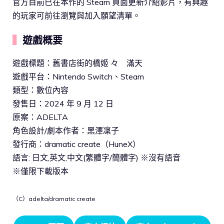
官方目前已在本作的 Steam 頁面更新介紹影片，有興趣
的玩家可前往瀏覽與加入願望清單。
▍
遊戲概要
遊戲標題：舊書店街的橋姬 々 滿天
遊戲平台：Nintendo Switch、Steam
類型：數位內容
發售日：2024 年 9 月 12 日
原案：ADELTA
角色設計/劇本作者：黑澤凜子
發行商：dramatic create（HuneX）
語言: 日文,英文,中文(繁體字/簡體字) ※沒有語音
※僅限下載版本
（C）adelta/dramatic create