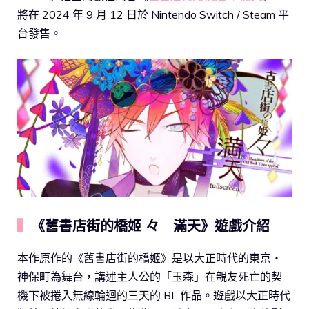
將在 2024 年 9 月 12 日於 Nintendo Switch / Steam 平
台發售。
▍
《舊書店街的橋姬 々 滿天》遊戲介紹
本作原作的《舊書店街的橋姬》是以大正時代的東京・
神保町為舞台，講述主人公的「玉森」在親友死亡的契
機下被捲入無線輪迴的三天的 BL 作品。遊戲以大正時代