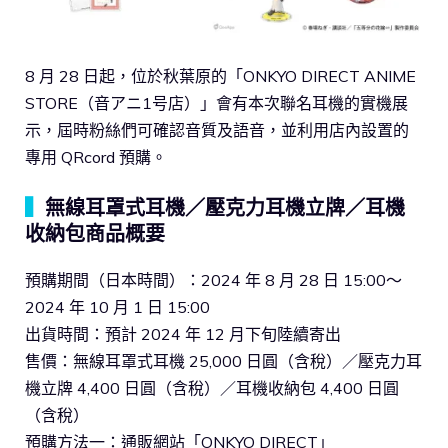
8 月 28 日起，位於秋葉原的「ONKYO DIRECT ANIME
STORE（音アニ1号店）」會有本次聯名耳機的實機展
示，屆時粉絲們可確認音質及語音，並利用店內設置的
專用 QRcord 預購。
▍
無線耳罩式耳機／壓克力耳機立牌／耳機
收納包商品概要
預購期間（日本時間）：2024 年 8 月 28 日 15:00～
2024 年 10 月 1 日 15:00
出貨時間：預計 2024 年 12 月下旬陸續寄出
售價：無線耳罩式耳機 25,000 日圓（含稅）／壓克力耳
機立牌 4,400 日圓（含稅）／耳機收納包 4,400 日圓
（含稅）
預購方法一：通販網站「ONKYO DIRECT」