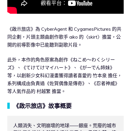
《啟示旅店》為 CyberAgent 和 CygamesPictures 的共
同企劃，片頭主題曲創作歌手 aiko 的〈skirt〉擔當，公
開的前導影像中已能聽到副歌片段。
此外，本作的角色原案為創作《ねこめ～わくシリー
ズ》、《てけてけマイハート》、《がーでん姉妹》
等，以創新少女科幻漫畫獲得讀者喜愛的 竹本泉 擔任，
系列構成由負責過《佐賀偶像是傳奇》、《忍者神威》
等人氣作品的 村越繁 擔當。
▍
《啟示旅店》故事概要
人類消失、文明崩壞的地球――銀座。荒廢的城市