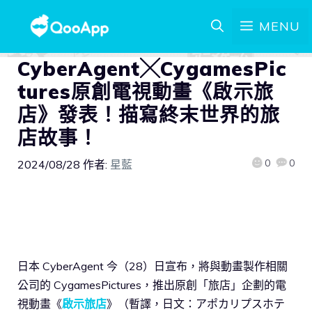
MENU
CyberAgent╳CygamesPic
tures原創電視動畫《啟示旅
店》發表！描寫終末世界的旅
店故事！
0
0
2024/08/28
作者:
星藍
日本 CyberAgent 今（28）日宣布，將與動畫製作相關
公司的 CygamesPictures，推出原創「旅店」企劃的電
視動畫《
啟示旅店
》（暫譯，日文：アポカリプスホテ