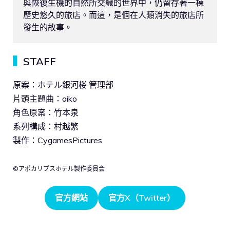
與恢復生機的自然所交織的世界中，仍留存著一棟
歷史悠久的旅店。而這，是個在人類消失的旅店所
發生的故事。
▍
STAFF
原案：ホテル銀河楼 管理部
片頭主題曲：aiko
角色原案：竹本泉
系列構成：村越繁
製作：CygamesPictures
©アポカリプスホテル製作委員会
官方網站
官方X（Twitter）