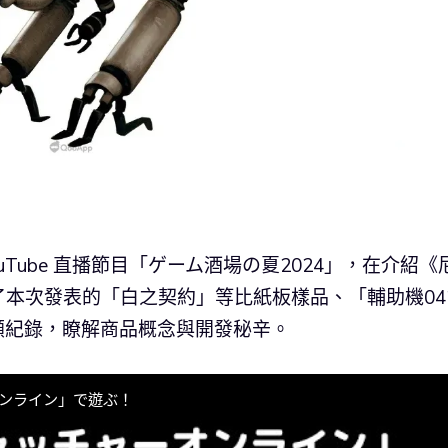
Tube 直播節目「ゲーム酒場の夏2024」，在介紹《
本次發表的「白之契約」等比紙板樣品、「輔助機04
回顧紀錄，瞭解商品概念與開發秘辛。
オンライン」で遊ぶ！