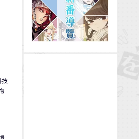
科技
物
援