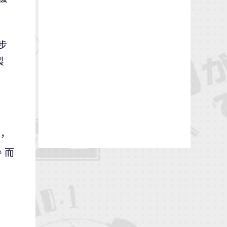
步
製
，
。而