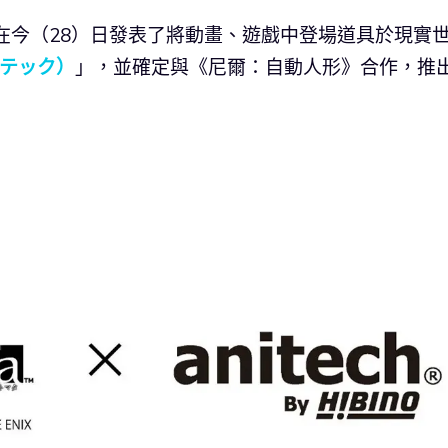
在今（28）日發表了將動畫、遊戲中登場道具於現實
アニテック）
」，並確定與《尼爾：自動人形》合作，推