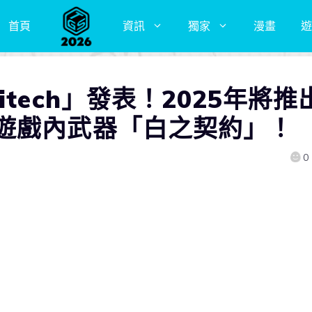
首頁
資訊
獨家
漫畫
遊
tech」發表！2025年將推
遊戲內武器「白之契約」！
0