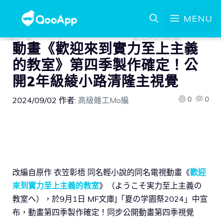
MENU
動畫《歡迎來到實力至上主義
的教室》第四季製作確定！公
開2年級綾小路清隆主視覺
0
0
2024/09/02
作者:
高級雜工Mo編
改編自原作 衣笠彰梧 同名輕小說的同名電視動畫《
歡迎
來到實力至上主義的教室
》（ようこそ実力至上主義の
教室へ），於9月1日 MF文庫J「夏の学園祭2024」中宣
布，動畫第四季製作確定！同步公開動畫第四季視覺