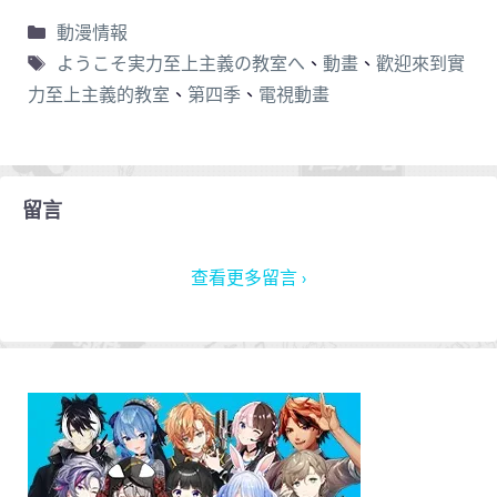
動漫情報
ようこそ実力至上主義の教室へ
、
動畫
、
歡迎來到實
力至上主義的教室
、
第四季
、
電視動畫
留言
查看更多留言 ›