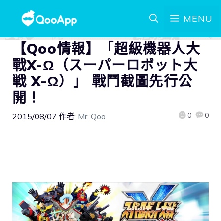
MENU
【Qoo情報】「超級機器人大
戰X-Ω（スーパーロボット大
戦 X-Ω）」 戰鬥截圖先行公
開！
0
0
2015/08/07
作者:
Mr. Qoo