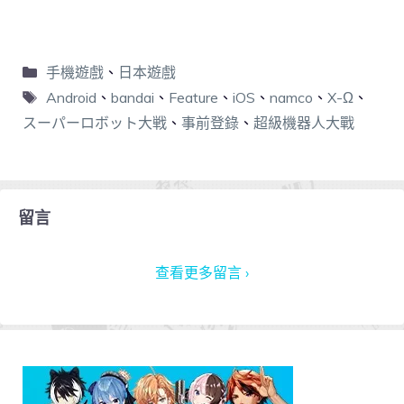
手機遊戲
、
日本遊戲
Android
、
bandai
、
Feature
、
iOS
、
namco
、
X-Ω
、
スーパーロボット大戦
、
事前登錄
、
超級機器人大戰
留言
查看更多留言 ›