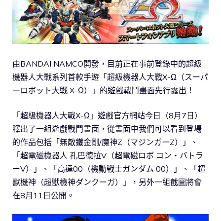
由BANDAI NAMCO開發，目前正在事前登錄中的超級
機器人大戰系列首款手遊「超級機器人大戰X-Ω（スーパ
ーロボット大戦 X-Ω）」的遊戲戰鬥畫面先行露出！
「超級機器人大戰X-Ω」遊戲官方網站今日（8月7日）
釋出了一組遊戲戰鬥畫面，從畫面中我們可以看到登場
的作品包括「無敵鐵金剛/魔神Z（マジンガーZ）」、
「超電磁機器人 孔巴德拉V（超電磁ロボ コン・バトラ
ーV）」、「高達00（機動戦士ガンダム 00）」、「超
獸機神（超獣機神ダンクーガ）」，另外一組截圖將會
在8月11日公開。