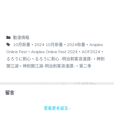
動漫情報
10月新番
、
2024 10月新番
、
2024秋番
、
Aniplex
Online Fest
、
Aniplex Online Fest 2024
、
AOF2024
、
るろうに剣心
、
るろうに剣心 -明治剣客浪漫譚-
、
神劍
闖江湖
、
神劍闖江湖-明治劍客浪漫譚-
、
第二季
留言
查看更多留言 ›