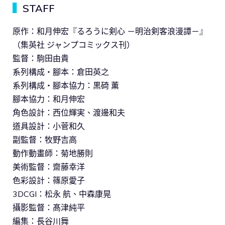
▍
STAFF
原作：和月伸宏『るろうに剣心 －明治剣客浪漫譚－』
（集英社 ジャンプコミックス刊）
監督：駒田由貴
系列構成・腳本：倉田英之
系列構成・腳本協力：黒碕 薫
腳本協力：和月伸宏
角色設計：西位輝実、渡邊和夫
道具設計：小菅和久
副監督：牧野吉高
動作動畫師：菊地勝則
美術監督：齋藤幸洋
色彩設計：篠原愛子
3DCGI：松永 航、中森康晃
攝影監督：髙津純平
編集：長谷川舞