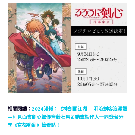
相關閱讀：
2024漫博：《神劍闖江湖 —明治劍客浪漫譚
—》見面會劍心聲優齊藤壯馬＆動畫製作人一同登台分
享《京都動亂》篇看點！