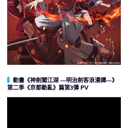
▍
動畫《神劍闖江湖 ―明治劍客浪漫譚―》
第二季《京都動亂》篇第3彈 PV