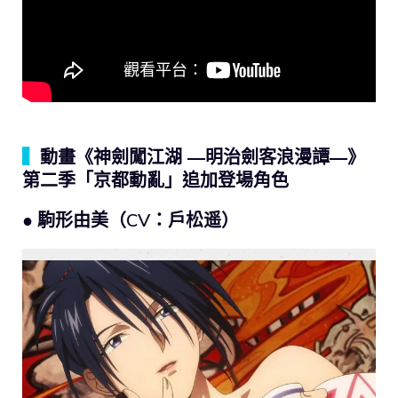
▍
動畫《神劍闖江湖 ―明治劍客浪漫譚―》
第二季「京都動亂」追加登場角色
● 駒形由美（CV：戶松遥）