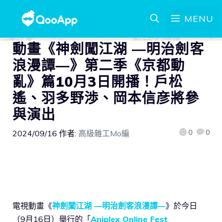
MENU
動畫《神劍闖江湖 ―明治劍客
浪漫譚―》第二季《京都動
亂》篇10月3日開播！戶松
遙、羽多野渉、岡本信彦將參
與演出
0
0
2024/09/16
作者:
高級雜工Mo編
電視動畫《
神劍闖江湖 ―明治劍客浪漫譚―
》於今日
（9月16日）舉行的「
Aniplex Online Fest