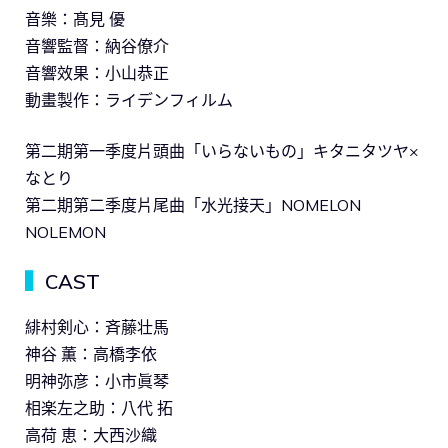
音樂：髙見 優
音響監督：納谷僚介
音響效果：小山恭正
動畫製作：ライデンフィルム
第二期第一季度片頭曲「いらないもの」キタニタツヤ×
なとり
第二期第二季度片尾曲「水光接天」NOMELON
NOLEMON
▍
CAST
緋村剣心：斉藤壮馬
神谷 薫：高橋李依
明神弥彦：小市眞琴
相楽左之助：八代 拓
高荷 恵：大西沙織