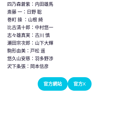
四乃森蒼紫：内田雄馬
斎藤 一：日野 聡
巻町 操 ：山根 綺
比古清十郎：中村悠一
志々雄真実：古川 慎
瀬田宗次郎：山下大輝
駒形由美：戸松 遥
悠久山安慈：羽多野渉
沢下条張：岡本信彦
官方網站
官方X