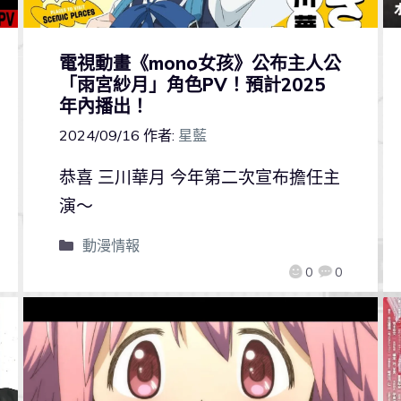
電視動畫《mono女孩》公布主人公
「雨宮紗月」角色PV！預計2025
年內播出！
2024/09/16
作者:
星藍
恭喜 三川華月 今年第二次宣布擔任主
演～
動漫情報
0
0