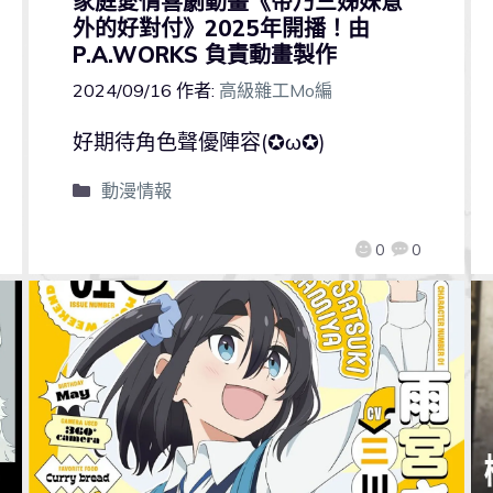
家庭愛情喜劇動畫《帝乃三姊妹意
外的好對付》2025年開播！由
P.A.WORKS 負責動畫製作
2024/09/16
作者:
高級雜工Mo編
好期待角色聲優陣容(✪ω✪)
動漫情報
0
0