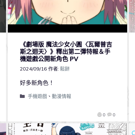
《劇場版 魔法少女小圓〈瓦爾普吉
斯之迴天〉》釋出第二彈特報＆手
機遊戲公開新角色 PV
2024/09/16
作者:
鬆餅
好多新角色！
手機遊戲
、
動漫情報
0
0