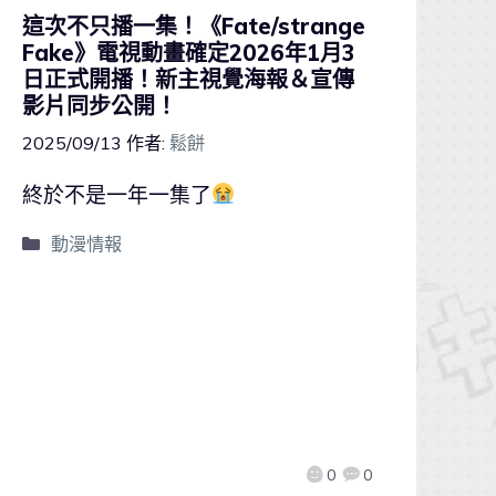
這次不只播一集！《Fate/strange
Fake》電視動畫確定2026年1月3
日正式開播！新主視覺海報＆宣傳
影片同步公開！
2025/09/13
作者:
鬆餅
終於不是一年一集了
動漫情報
0
0