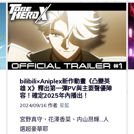
bilibili×Aniplex新作動畫《凸變英
雄 X》釋出第一彈PV與主要聲優陣
容！確定2025年內播出！
2024/09/16
作者:
星藍
宮野真守、花澤香菜、内山昂輝…人
選超豪華耶