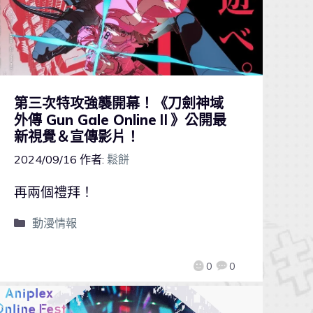
第三次特攻強襲開幕！《刀劍神域
外傳 Gun Gale OnlineⅡ》公開最
新視覺＆宣傳影片！
2024/09/16
作者:
鬆餅
再兩個禮拜！
動漫情報
0
0