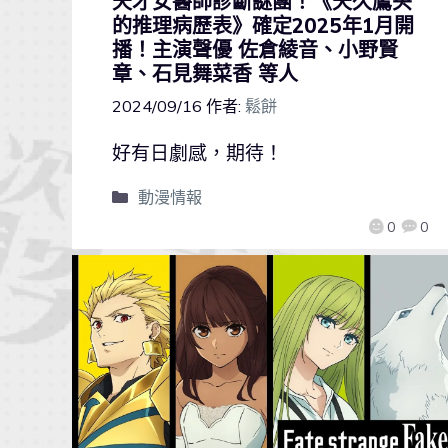
天才女醫師診斷謎團！《天久鷹央
的推理病歷表》確定2025年1月開
播！主演聲優 佐倉綾音、小野賢
章、石見舞菜香 等人
2024/09/16
作者:
鬆餅
好有日劇感，期待！
動漫情報
0
0