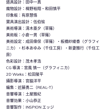
道具設計：田中一真
魔物設計：楫野裕翔・和田慎平
印象板：有原慧悟
寶具演出設計：伍伯愉
美術導演：清木亜夕（草薙）
美術板：小倉一男（草薙）
美術設定：成田偉保（草薙）・板橋紗綾香（グラフィ
ニカ）・杉本あゆみ（千住工房）・新妻雅行（千住工
房）
色彩設計：茂木孝浩
CG 導演：宮風 慎一（グラフィニカ）
2D Works：松田陵平
攝影導演：宮脇洋平
編集：近藤勇二（REAL-T）
音響導演：土屋雅紀
音響効果：小山恭正
音響製作：INSPION エッジ