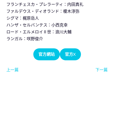
フランチェスカ・プレラーティ：内田真礼
ファルデウス・ディオランド：榎木淳弥
シグマ：梶原岳人
ハンザ・セルバンテス：小西克幸
ロード・エルメロイⅡ世：浪川大輔
ランガル：咲野俊介
官方網站
官方X
上一篇
下一篇