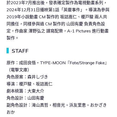
於2023年7月推出後，發表確定製作為電視動畫系列，
2024年12月31日播映第1話「英靈事件」。導演為參與
2019年小說動畫 CM 製作的 坂詰嵩仁、榎戸駿 兩人共
同擔任，同樣參與過 CM 製作的 山田有慶 負責角色設
定，作曲家 澤野弘之 譜寫配樂，A-1 Pictures 進行動畫
製作。
▍
STAFF
原作：成田良悟・TYPE-MOON『Fate/Strange Fake』
（電撃文庫）
角色原案：森井しづき
導演：榎戸駿、坂詰嵩仁
劇本統籌：大東大介
角色設計：山田有慶
副角色設計：滝山真哲・相音光・浜友里恵・おかざき
おか