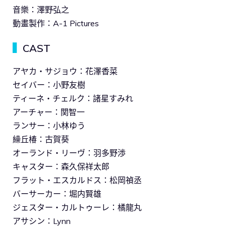
音樂：澤野弘之
動畫製作：A-1 Pictures
▍
CAST
アヤカ・サジョウ：花澤香菜
セイバー：小野友樹
ティーネ・チェルク：諸星すみれ
アーチャー：関智一
ランサー：小林ゆう
繰丘椿：古賀葵
オーランド・リーヴ：羽多野渉
キャスター：森久保祥太郎
フラット・エスカルドス：松岡禎丞
バーサーカー：堀内賢雄
ジェスター・カルトゥーレ：橘龍丸
アサシン：Lynn