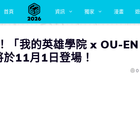
首頁
資訊
獨家
漫畫
遊
！「我的英雄學院 x OU-EN
將於11月1日登場！
0