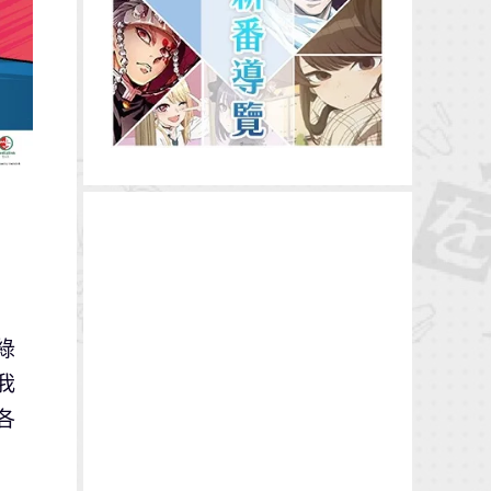
綠
我
各