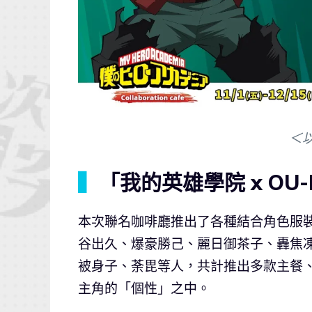
＜
▍
「我的英雄學院 x OU
本次聯名咖啡廳推出了各種結合角色服
谷出久、爆豪勝己、麗日御茶子、轟焦
被身子、荼毘等人，共計推出多款主餐
主角的「個性」之中。