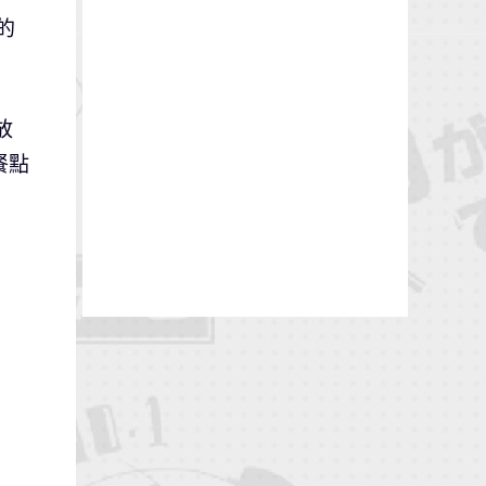
的
放
餐點