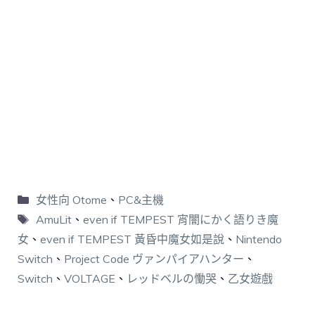
女性向 Otome
、
PC&主機
AmuLit
、
even if TEMPEST 宵闇にかく語りき魔
女
、
even if TEMPEST 黃昏中魔女如是說
、
Nintendo
Switch
、
Project Code ヴァンパイアハンター
、
Switch
、
VOLTAGE
、
レッドベルの慟哭
、
乙女遊戲