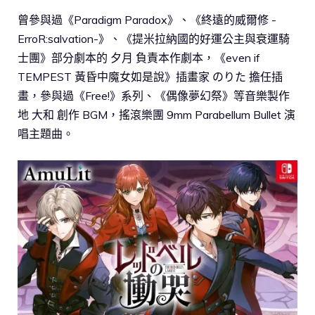
曾參與過《Paradigm Paradox》、《終遠的威爾修 -
ErroR:salvation-》、《提米拉納國的好運公主與衰運騎
士團》部分劇本的 夕月 負責本作劇本，《even if
TEMPEST 黃昏中魔女如是說》插畫家 のりた 擔任插
畫，參與過《Free!》系列、《偶像夢幻祭》等音樂製作
地 大和 創作 BGM，搖滾樂團 9mm Parabellum Bullet 演
唱主題曲。