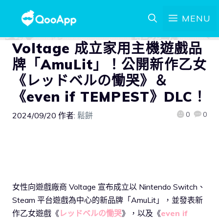
MENU
Voltage 成立家用主機遊戲品
牌「AmuLit」！公開新作乙女
《レッドベルの慟哭》＆
《even if TEMPEST》DLC！
0
0
2024/09/20
作者:
鬆餅
女性向遊戲廠商 Voltage 宣布成立以 Nintendo Switch、
Steam 平台遊戲為中心的新品牌「AmuLit」，並發表新
作乙女遊戲《
レッドベルの慟哭
》，以及《
even if