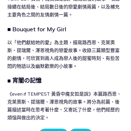
接續在結局後、結局數日後的戀愛劇情兩篇，以及補充
主要角色之間的友情劇情一篇。
■ Bouquet for My Girl
以「他們獻給她的愛」為主題，描寫路西恩、克萊奧
斯、提瑞爾、澤恩視角的戀愛故事。收錄三篇類型豐富
的劇情，可欣賞到兩人成為戀人後的甜蜜時刻、有些苦
悶的物語以及幽默歡樂的小故事。
■ 宵闇の記憶
《even if TEMPEST 黃昏中魔女如是說》本篇路西恩、
克萊奧斯、提瑞爾、澤恩視角的故事。將分為前篇、後
篇描述當時在思考著什麼、又寄託了什麼，他們經歷的
煩惱與做出的決定。