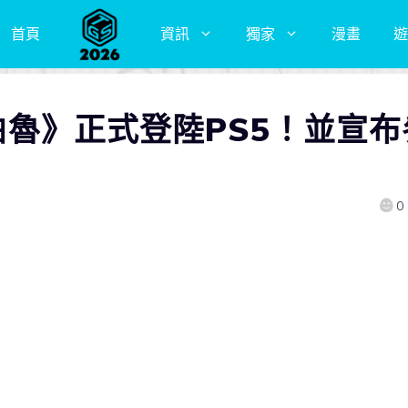
首頁
資訊
獨家
漫畫
遊
獸帕魯》正式登陸PS5！並宣布
0