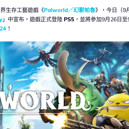
開放世界生存工藝遊戲《
Palworld／幻獸帕魯
》，今日（9月
y
」中宣布，遊戲正式登陸
PS5
，並將參加9月26日至
24
！