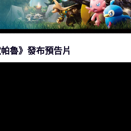
／幻獸帕魯》發布預告片