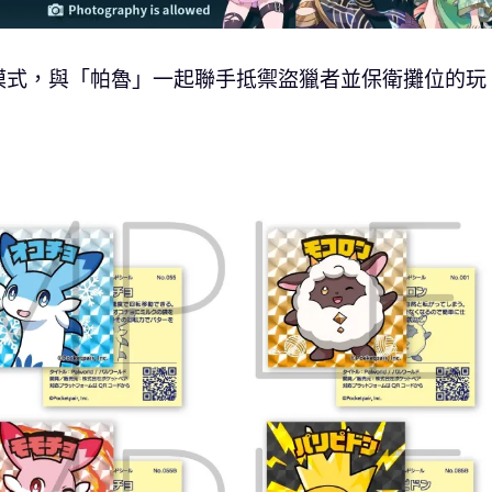
模式，與「帕魯」一起聯手抵禦盜獵者並保衛攤位的玩