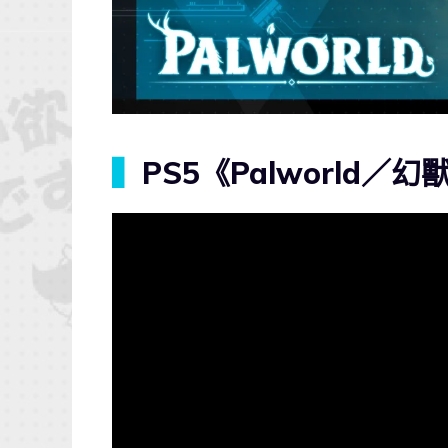
▍
PS5《Palworld