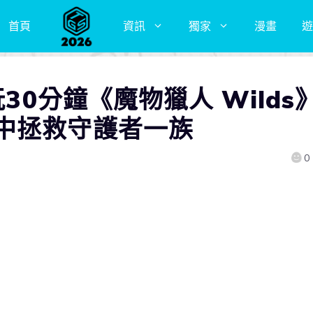
首頁
資訊
獨家
漫畫
遊
玩30分鐘《魔物獵人 Wilds
中拯救守護者一族
0