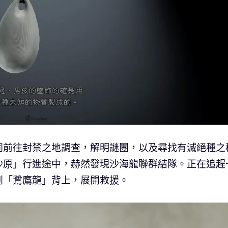
同前往封禁之地調查，解明謎團，以及尋找有滅絕種之
沙原」行進途中，赫然發現沙海龍聯群結隊。正在追趕
到「鷺鷹龍」背上，展開救援。