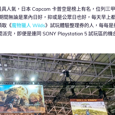
具人氣，日本 Capcom 卡普空是榜上有名，位列三
GS 期間無論是業內日好，抑或是公眾日也好，每天早上
領取《
魔物獵人 Wilds
》試玩體驗整理券的人，每每是
即便是連同 SONY Playstation 5 試玩區的機