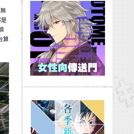
甲無
都是
擠
台算