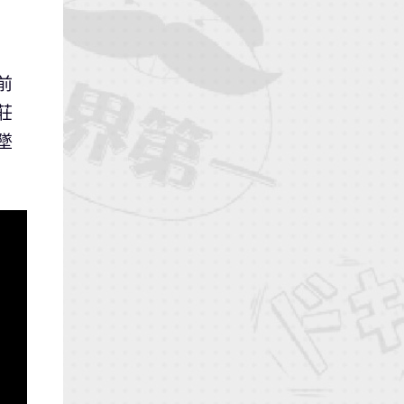
前
莊
墜