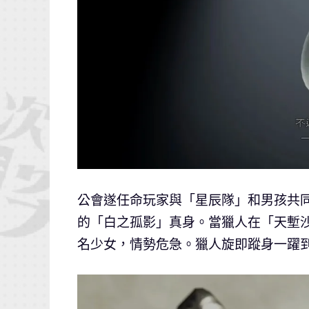
公會遂任命玩家與「星辰隊」和男孩共
的「白之孤影」真身。當獵人在「天塹
名少女，情勢危急。獵人旋即蹤身一躍