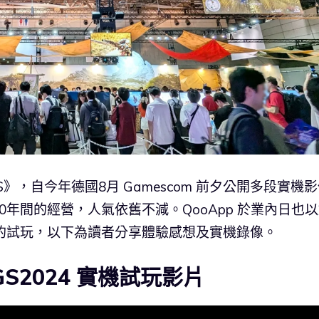
S》，自今年德國8月 Gamescom 前夕公開多段實機
年間的經營，人氣依舊不減。QooApp 於業內日也
的試玩，以下為讀者分享體驗感想及實機錄像。
GS2024 實機試玩影片