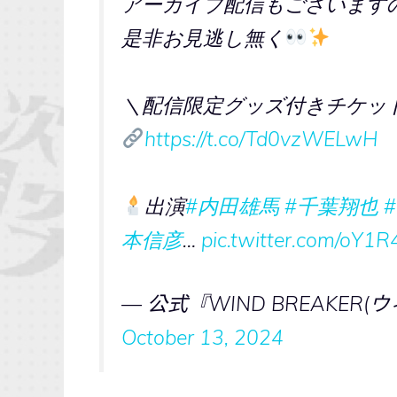
アーカイブ配信もございます
是非お見逃し無く
＼配信限定グッズ付きチケッ
https://t.co/Td0vzWELwH
出演
#内田雄馬
#千葉翔也
本信彦
…
pic.twitter.com/oY1
— 公式『WIND BREAKER(ウィ
October 13, 2024