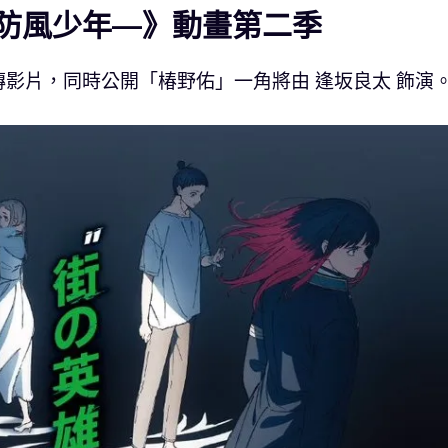
R—防風少年—》動畫第二季
影片，同時公開「椿野佑」一角將由 逢坂良太 飾演