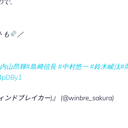
ので、
トも
／
#内山昂輝
#島﨑信長
#中村悠一
#鈴木崚汰
#
R4pDBy1
ンドブレイカー)』 (@winbre_sakura)