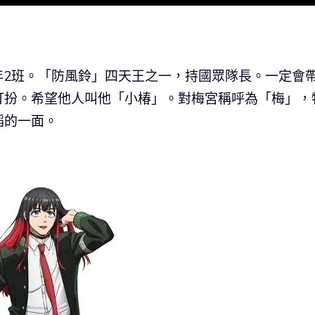
年2班。「防風鈴」四天王之一，持國眾隊長。一定會
打扮。希望他人叫他「小椿」。對梅宮稱呼為「梅」，
蹈的一面。