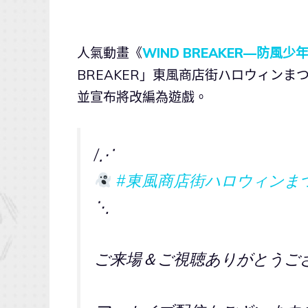
人氣動畫《
WIND BREAKER—防風少
BREAKER」東風商店街ハロウィンま
並宣布將改編為遊戲。
/⋰
#東風商店街ハロウィンま
⋱
ご来場＆ご視聴ありがとうご