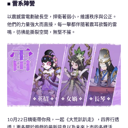
■ 雷系陣營
以震撼雷電劃破長空，捍衛著弱小，維護秩序與公正。
他們的力量強大而直接，每一擊都伴隨著震耳欲聾的雷
鳴，彷彿能撕裂空間，無堅不摧。
10月22日精衛帶你飛，一起《大荒趴趴走》，四界行透
透！更多關於遊戲的最新訊息以及未來上市的多樣活