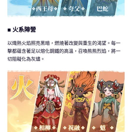
■ 火系陣營
以熾熱火焰照亮黑暗，燃燒著改變與重生的渴望。每一
擊都蘊含著足以熔化鋼鐵的高溫，召喚熊熊烈焰，將一
切阻礙化為灰燼。