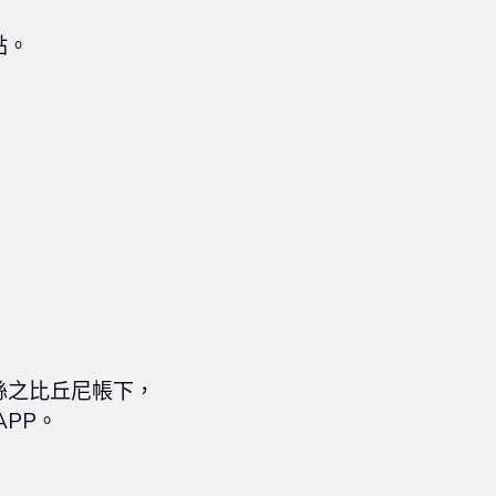
。

之比丘尼帳下，

PP。
