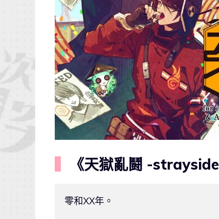
▍
《天獄亂鬪 -straysid
零和XX年。
