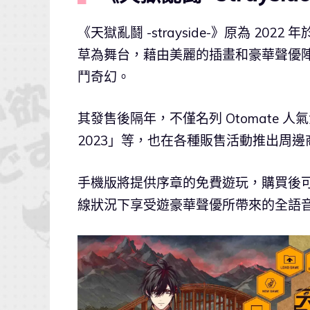
《天獄亂鬪 -strayside-》原為 2022
草為舞台，藉由美麗的插畫和豪華聲優
鬥奇幻。
其發售後隔年，不僅名列 Otomate 人氣活動「O
2023」等，也在各種販售活動推出周邊商
手機版將提供序章的免費遊玩，購買後
線狀況下享受遊豪華聲優所帶來的全語