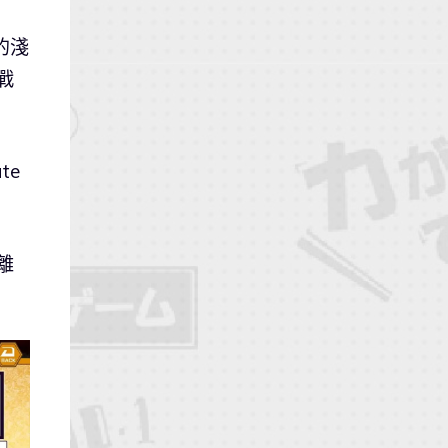
雜的淺
戰
te
離