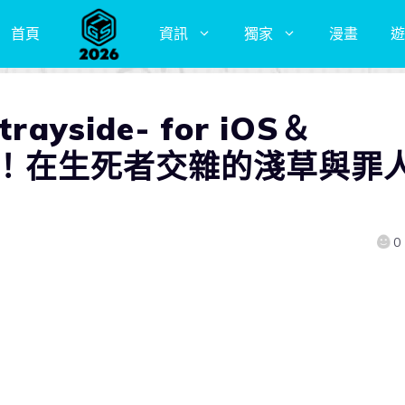
首頁
資訊
獨家
漫畫
遊
yside- for iOS＆
配信！在生死者交雜的淺草與罪
0