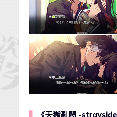
▍
《天獄亂鬪 -straysid