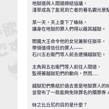
地獄道與人間道締結協議，

淺草成為了能見到亡者的著名觀光景點
某一天，天上垂下了蛛絲，

讓身在地獄的罪人們得以藉其越獄。

閻魔大王命令他的女兒兼新任獄卒，

帶領值得信任的罪人——

石川五右衛門等人前去逮捕越獄犯。

主角與五右衛門等人前往人間道，

監視著越獄犯們的動向，然而……

越獄犯們集結於過去曾是地獄罪人的絲
並發布了一款能夠免除罪名的贖罪券 A
絲之比丘尼的目的是什麼？
