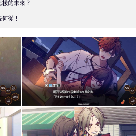
樣的未來？

去何從！