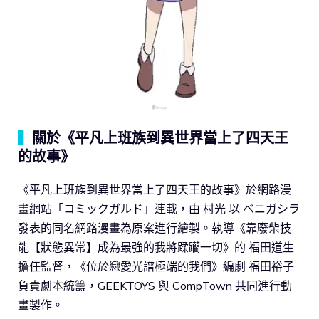
▍
關於《平凡上班族到異世界當上了四天王
的故事》
《平凡上班族到異世界當上了四天王的故事》於網路漫
畫網站「コミックガルド」連載，由 村光 以 ベニガシラ
發表的同名網路漫畫為原案進行繪製。執導《靠廢柴技
能【狀態異常】成為最強的我將蹂躪一切》的 福田道生
擔任監督，《位於戀愛光譜極端的我們》編劇 福田裕子
負責劇本統籌，GEEKTOYS 與 CompTown 共同進行動
畫製作。