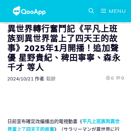
MENU
異世界轉行奮鬥記《平凡上班
族到異世界當上了四天王的故
事》2025年1月開播！追加聲
優 星野貴紀、稗田寧寧、森永
千才 等人
0
0
2024/10/21
作者:
鬆餅
日前宣布確定改編播出的電視動畫《
平凡上班族到異世
界當上了四天王的故事
》（サラリーマンが異世界に行