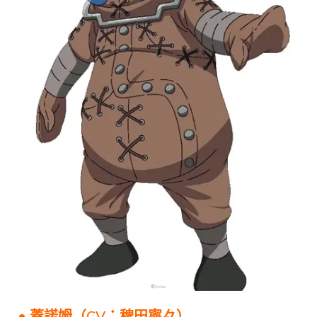
● 蓋諾姆（CV：稗田寧々）