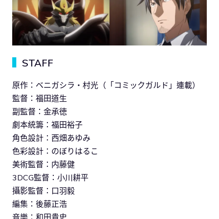
▍
STAFF
原作：ベニガシラ・村光（「コミックガルド」連載）
監督：福田道生
副監督：金承徳
劇本統籌：福田裕子
角色設計：西畑あゆみ
色彩設計：のぼりはるこ
美術監督：内藤健
3DCG監督：小川耕平
攝影監督：口羽毅
編集：後藤正浩
音樂：和田貴史