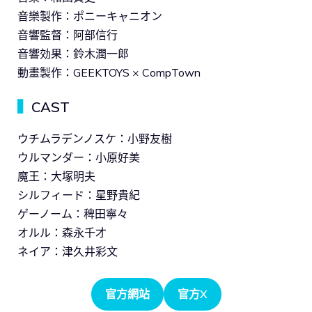
音樂製作：ポニーキャニオン
音響監督：阿部信行
音響効果：鈴木潤一郎
動畫製作：GEEKTOYS × CompTown
▍
CAST
ウチムラデンノスケ：小野友樹
ウルマンダー：小原好美
魔王：大塚明夫
シルフィード：星野貴紀
ゲーノーム：稗田寧々
オルル：森永千才
ネイア：津久井彩文
官方網站
官方X