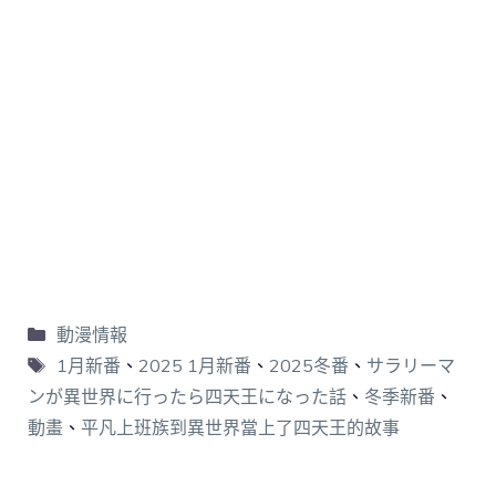
動漫情報
1月新番
、
2025 1月新番
、
2025冬番
、
サラリーマ
ンが異世界に行ったら四天王になった話
、
冬季新番
、
動畫
、
平凡上班族到異世界當上了四天王的故事