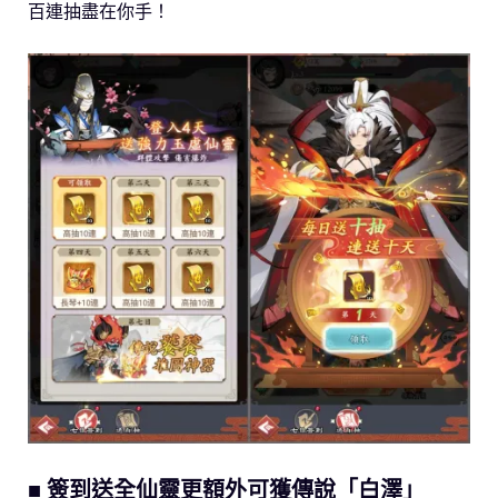
百連抽盡在你手！
■ 簽到送全仙靈更額外可獲傳說「白澤」