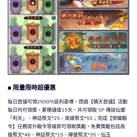
■ 限量限時超優惠
每日首儲可領2500％返利豪禮，透過【積天首儲】活動
每日均可領獎，累積儲值15天，共可領取 SP 傳說仙靈
「刑天」、神話祭文*25、高級祭文*55；完成【榮耀戰
令】任務提升戰令等級即可領取獎勵，免費獎勵包括高
級祭文*46、神話祭文*15、陣營祭文*35、仙玉