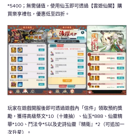
*5400；無需儲值，使用仙玉即可透過【雲遊仙閣】購
買樂享禮包，優惠低至四折。
玩家在遊戲開服後即可透過遊戲內「信件」領取預約獎
勵，獲得高級祭文*10（十連抽）、仙玉*888、仙靈精
華*100、鬥法令*5以及史詩仙靈『精衛』*2（可追加一
次升星）。