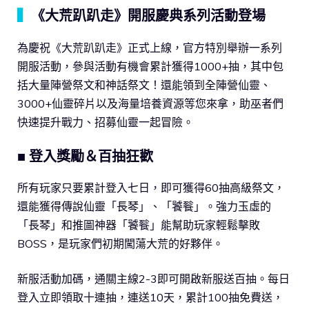
▍
《大荒趴趴走》開服慶典系列活動登場
為慶祝《大荒趴趴走》正式上線，官方特別舉辦一系列
開服活動，參與活動有機會累計獲得1000+抽，其中包
括大量陣營祭文和神話祭文！還能領到全陣營仙靈、
3000+仙靈碎片以及海量培養資源等您來拿，助巫者們
快速提升戰力、招募仙靈一起冒險。
■ 登入獎勵＆百抽狂歡
所有玩家只要累計登入七日，即可獲得60抽高級祭文，
還能獲得傳說仙靈「長琴」、「饕餮」。強力玉虛的
「長琴」和推圖神器「饕餮」能幫助玩家輕鬆擊敗
BOSS，是玩家們初期闖蕩大荒的好夥伴。
新服活動加碼，通關主線2-3即可開啟新服送百抽。每日
登入立即領取十連抽，連送10天，累計100抽免費送，