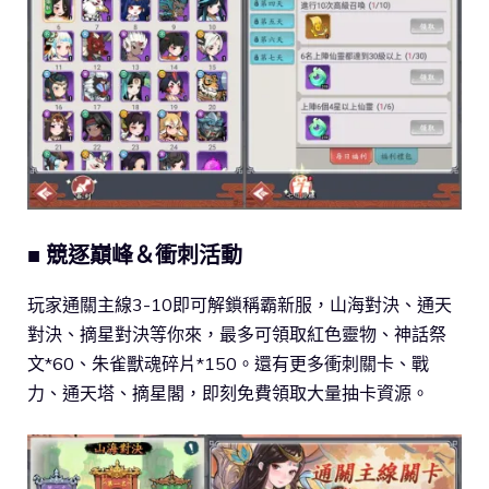
■ 競逐巔峰＆衝刺活動
玩家通關主線3-10即可解鎖稱霸新服，山海對決、通天
對決、摘星對決等你來，最多可領取紅色靈物、神話祭
文*60、朱雀獸魂碎片*150。還有更多衝刺關卡、戰
力、通天塔、摘星閣，即刻免費領取大量抽卡資源。