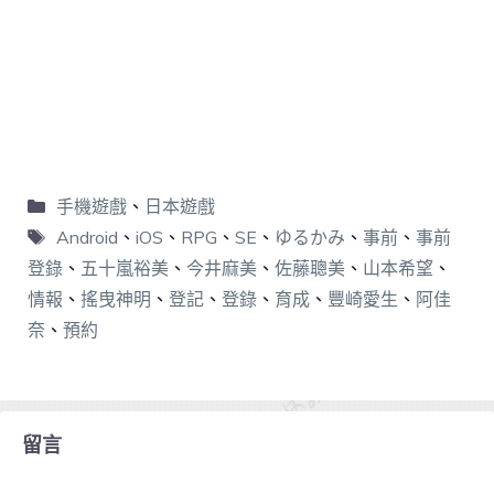
手機遊戲
、
日本遊戲
Android
、
iOS
、
RPG
、
SE
、
ゆるかみ
、
事前
、
事前
登錄
、
五十嵐裕美
、
今井麻美
、
佐藤聰美
、
山本希望
、
情報
、
搖曳神明
、
登記
、
登錄
、
育成
、
豐崎愛生
、
阿佳
奈
、
預約
留言