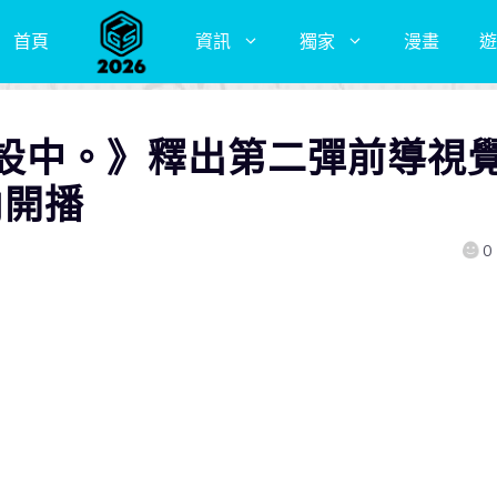
首頁
資訊
獨家
漫畫
遊
設中。》釋出第二彈前導視
內開播
0