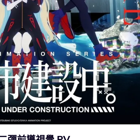
二彈前導視覺 PV