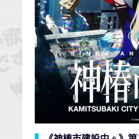
▍
《神椿市建設中。》第