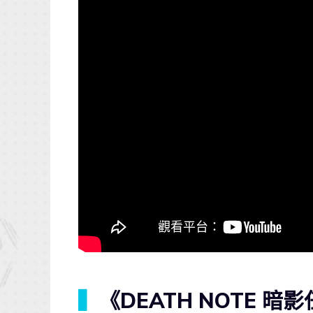
▍
《DEATH NOTE 