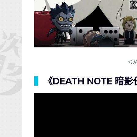
＜
▍
《DEATH NOTE 