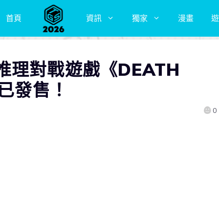
首頁
資訊
獨家
漫畫
遊
理對戰遊戲《DEATH
現已發售！
0