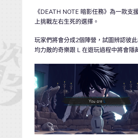
《DEATH NOTE 暗影任務》為一
上挑戰左右生死的選擇。
玩家們將會分成2個陣營，試圖辨認彼此
均力敵的奇樂跟 L 在遊玩過程中將會