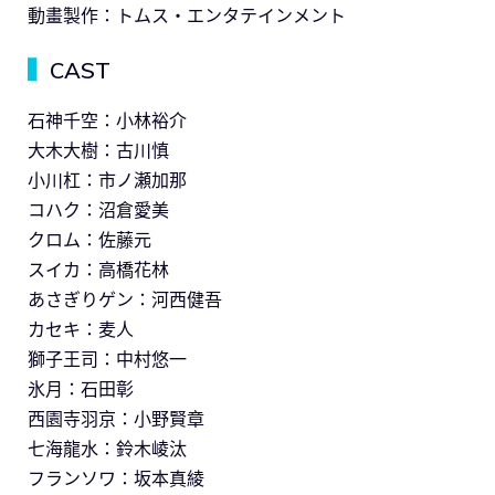
動畫製作：トムス・エンタテインメント
▍
CAST
石神千空：小林裕介
大木大樹：古川慎
小川杠：市ノ瀬加那
コハク：沼倉愛美
クロム：佐藤元
スイカ：高橋花林
あさぎりゲン：河西健吾
カセキ：麦人
獅子王司：中村悠一
氷月：石田彰
西園寺羽京：小野賢章
七海龍水：鈴木崚汰
フランソワ：坂本真綾