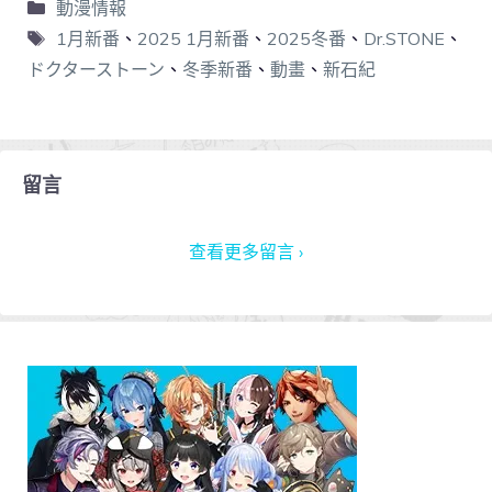
動漫情報
1月新番
、
2025 1月新番
、
2025冬番
、
Dr.STONE
、
ドクターストーン
、
冬季新番
、
動畫
、
新石紀
留言
查看更多留言 ›