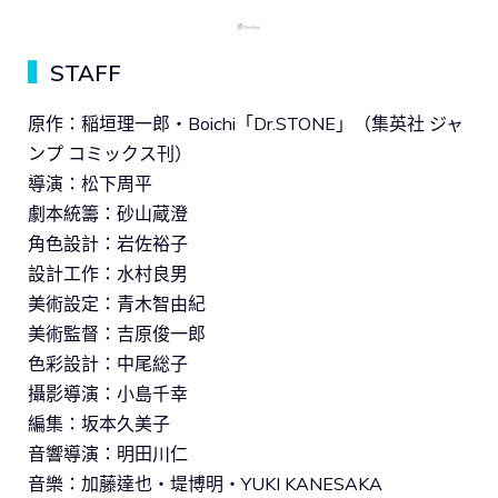
▍
STAFF
原作：稲垣理一郎・Boichi「Dr.STONE」（集英社 ジャ
ンプ コミックス刊）
導演：松下周平
劇本統籌：砂山蔵澄
角色設計：岩佐裕子
設計工作：水村良男
美術設定：青木智由紀
美術監督：吉原俊一郎
色彩設計：中尾総子
攝影導演：小島千幸
編集：坂本久美子
音響導演：明田川仁
音樂：加藤達也・堤博明・YUKI KANESAKA