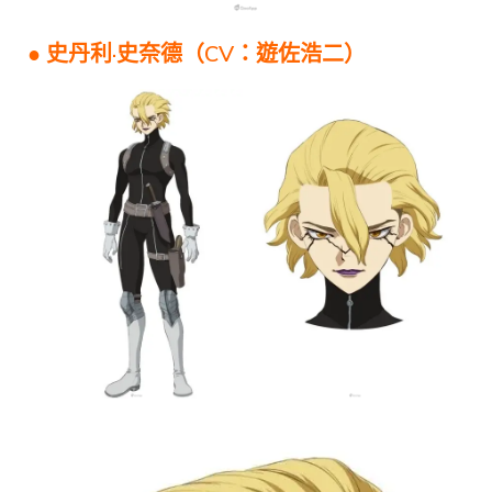
● 史丹利·史奈德（CV：遊佐浩二）