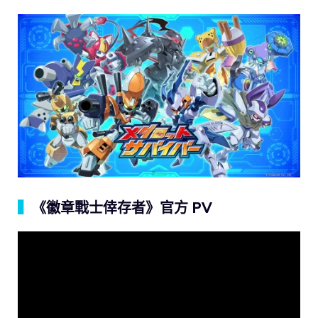
▍
《徽章戰士倖存者》官方 PV