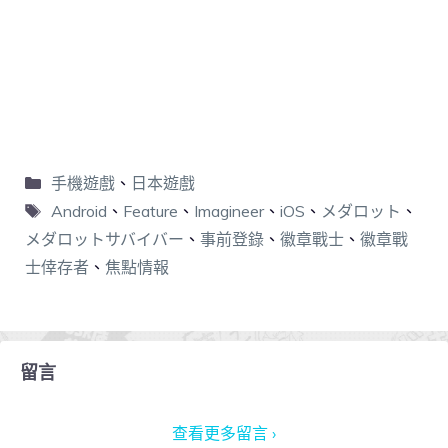
手機遊戲
、
日本遊戲
Android
、
Feature
、
Imagineer
、
iOS
、
メダロット
、
メダロットサバイバー
、
事前登錄
、
徽章戰士
、
徽章戰
士倖存者
、
焦點情報
留言
查看更多留言 ›