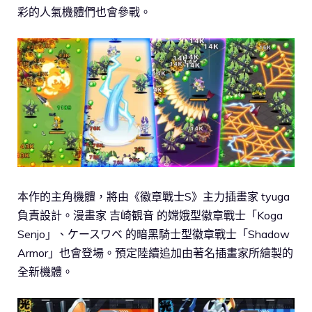
彩的人氣機體們也會參戰。
本作的主角機體，將由《徽章戰士S》主力插畫家 tyuga
負責設計。漫畫家 吉崎観音 的嫦娥型徽章戰士「Koga
Senjo」、ケースワベ 的暗黑騎士型徽章戰士「Shadow
Armor」也會登場。預定陸續追加由著名插畫家所繪製的
全新機體。