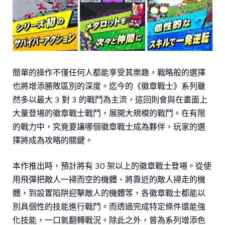
簡單的操作不僅任何人都能享受其樂趣，戰略般的選擇
也將增添勝敗區別的深度。迄今的《徽章戰士》系列雖
然多以最大 3 對 3 的戰鬥為主流，這回則會與在畫面上
大量登場的徽章戰士戰鬥，展開大規模的戰鬥。在有限
的戰力中，究竟要讓哪個徽章戰士成為夥伴，玩家的選
擇將成為攻略的關鍵。
本作推出時，預計將有 30 架以上的徽章戰士登場。從使
用飛彈把敵人一掃而空的機體、將靠近的敵人掃走的機
體，到設置陷阱迎擊敵人的機體等，各徽章戰士都能以
別具個性的技能進行戰鬥。而透過完成特定條件還能強
化技能，一口氣翻轉戰況。除此之外，曾為系列增添色