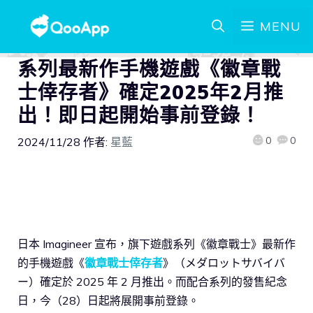
MENU
系列最新作手機遊戲《徽章戰
士倖存者》確定2025年2月推
出！即日起開始事前登錄！
0
0
2024/11/28
作者:
星藍
日本 Imagineer 宣布，旗下遊戲系列《徽章戰士》最新作
的手機遊戲《
徽章戰士倖存者
》（メダロットサバイバ
ー）確定於 2025 年 2 月推出。而配合系列的發售紀念
日，今（28）日起將展開事前登錄。