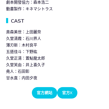
劇本開發協力：森本浩二
動畫製作：キネマシトラス
▍
CAST
斎森美世：上田麗奈
久堂清霞：石川界人
薄刃新：木村良平
五道佳斗：下野紘
久堂正清：置鮎龍太郎
久堂芙由：井上喜久子
堯人：石田彰
甘水直：内田夕夜
官方網站
官方X