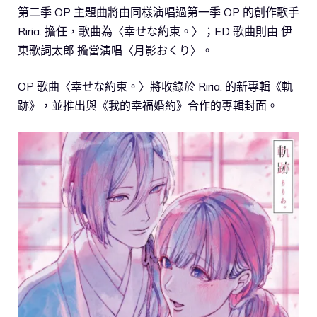
第二季 OP 主題曲將由同樣演唱過第一季 OP 的創作歌手
Riria. 擔任，歌曲為〈幸せな約束。〉；ED 歌曲則由 伊
東歌詞太郎 擔當演唱〈月影おくり〉。
OP 歌曲〈幸せな約束。〉將收錄於 Riria. 的新專輯《軌
跡》，並推出與《我的幸福婚約》合作的專輯封面。