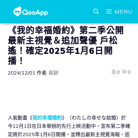
MENU
《我的幸福婚約》第二季公開
最新主視覺＆追加聲優 戶松
遙！確定2025年1月6日開
播！
0
0
2024/12/01
作者:
鬆餅
人氣動畫《
我的幸福婚約
》（わたしの幸せな結婚）於
今12月1日在日本舉辦的先行上映活動中，宣布第二季確
定將於2025年1月6日開播，並釋出最新主視覺海報、追