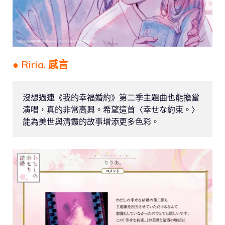
● Riria. 感言
沒想過連《我的幸福婚約》第二季主題曲也能擔當
演唱，真的非常高興。希望這首〈幸せな約束。〉
能為美世與清霞的故事增添更多色彩。