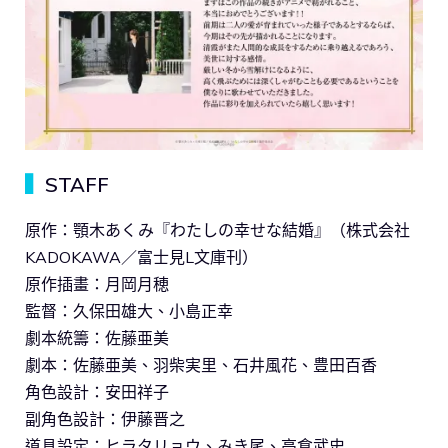
▍
STAFF
原作：顎木あくみ『わたしの幸せな結婚』（株式会社
KADOKAWA／富士見L文庫刊）
原作插畫：月岡月穂
監督：久保田雄大、小島正幸
劇本統籌：佐藤亜美
劇本：佐藤亜美、羽柴実里、石井風花、豊田百香
角色設計：安田祥子
副角色設計：伊藤晋之
道具設定：ヒラタリョウ、みき尾、高倉武史