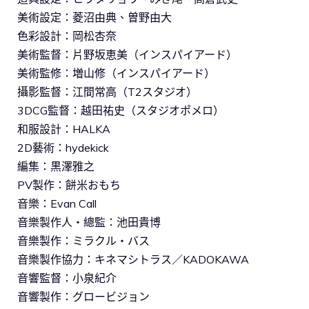
美術設定：菱沼由典、曽野由大
色彩設計：岡松杏奈
美術監督：片野坂恵美（インスパイアード）
美術監修：増山修（インスパイアード）
攝影監督：江間常高（T2スタジオ）
3DCG監督：越田祐史（スタジオポメロ）
和服設計：HALKA
2D藝術：hydekick
編集：黒澤雅之
PV製作：餅米おもち
音樂：Evan Call
音樂製作人・總監：池田貴博
音樂製作：ミラクル・バス
音樂製作協力：キネマシトラス／KADOKAWA
音響監督：小泉紀介
音響製作：グロービジョン