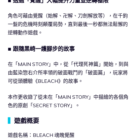
■ 透過「覺醒」大幅提升力量並逆轉極限
角色可藉由覺醒（始解、卍解、刀劍解放等），在千鈞
一髮的危機時刻顛覆局勢，直到最後一秒都無法鬆懈的
逆轉動作遊戲。
■ 跟隨黑崎一護腳步的故事
在「MAIN STORY」中，從「代理死神篇」開始，到與
由藍染惣右介所率領的破面戰鬥的「破面篇」，玩家將
可從頭體驗《BLEACH》的故事。
本作更收錄了從未在「MAIN STORY」中描繪的各個角
色的原創「SECRET STORY」。
▍
遊戲概要
遊戲名稱：BLEACH 魂魄覺醒