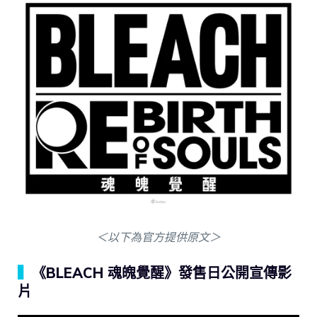
＜以下為官方提供原文＞
▍
《BLEACH 魂魄覺醒》發售日公開宣傳影
片